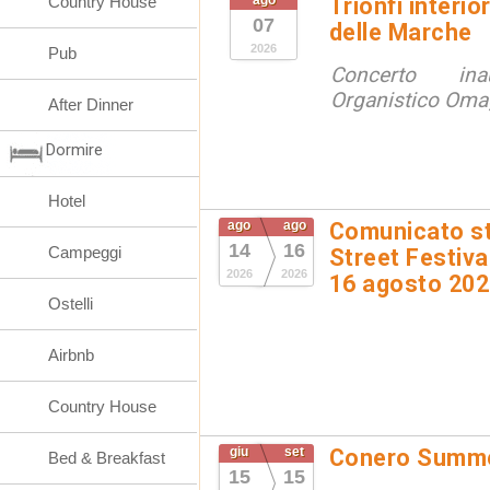
Country House
ago
Trionfi interio
07
delle Marche
2026
Pub
Concerto ina
Organistico Omag
After Dinner
Dormire
Hotel
ago
ago
Comunicato st
14
16
Campeggi
Street Festival
2026
2026
16 agosto 20
Ostelli
Airbnb
Country House
giu
set
Conero Summ
Bed & Breakfast
15
15