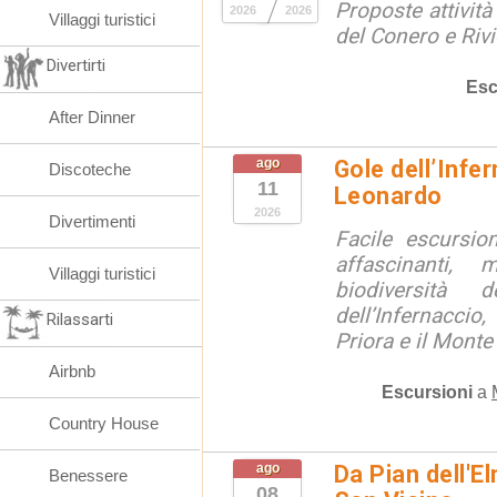
Proposte attività
2026
2026
Villaggi turistici
del Conero e Riv
Divertirti
Esc
After Dinner
ago
Gole dell’Infe
Discoteche
11
Leonardo
2026
Divertimenti
Facile escursio
affascinanti, 
Villaggi turistici
biodiversità 
dell’Infernaccio
Rilassarti
Priora e il Monte 
Airbnb
Escursioni
a
Country House
ago
Da Pian dell'E
Benessere
08