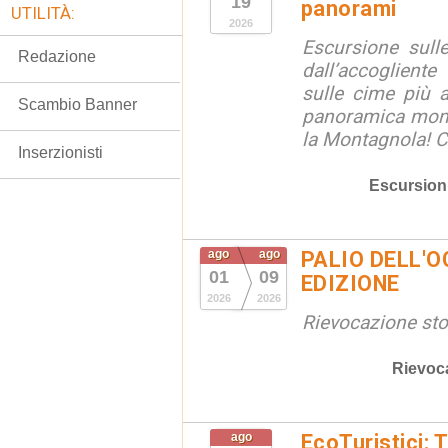
19
panorami
UTILITÀ:
2026
Escursione sull
Redazione
dall’accogliente
sulle cime più a
Scambio Banner
panoramica mont
la Montagnola! Co
Inserzionisti
Escursion
ago
ago
PALIO DELL'OC
01
09
EDIZIONE
2026
2026
Rievocazione stor
Rievoc
ago
EcoTuristici: 