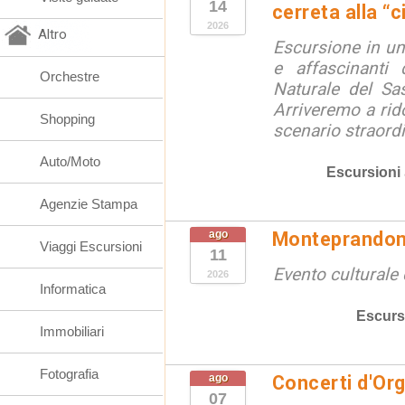
14
cerreta alla “c
2026
Altro
Escursione in un
e affascinanti 
Orchestre
Naturale del Sa
Arriveremo a rid
Shopping
scenario straordin
Auto/Moto
Escursioni
Agenzie Stampa
ago
Monteprandon
Viaggi Escursioni
11
Evento culturale 
2026
Informatica
Escurs
Immobiliari
Fotografia
ago
Concerti d'Or
07