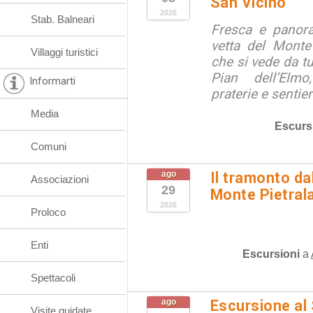
San Vicino
2026
Stab. Balneari
Fresca e panora
vetta del Monte
Villaggi turistici
che si vede da tu
Pian dell’Elmo
Informarti
praterie e sentier
Media
Escurs
Comuni
ago
Il tramonto da
Associazioni
29
Monte Pietral
2026
Proloco
Enti
Escursioni
a
Spettacoli
ago
Escursione al
Visite guidate