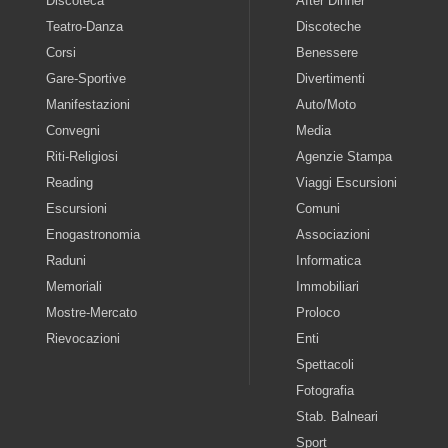
Discoteca
After Dinner
Teatro-Danza
Discoteche
Corsi
Benessere
Gare-Sportive
Divertimenti
Manifestazioni
Auto/Moto
Convegni
Media
Riti-Religiosi
Agenzie Stampa
Reading
Viaggi Escursioni
Escursioni
Comuni
Enogastronomia
Associazioni
Raduni
Informatica
Memoriali
Immobiliari
Mostre-Mercato
Proloco
Rievocazioni
Enti
Spettacoli
Fotografia
Stab. Balneari
Sport