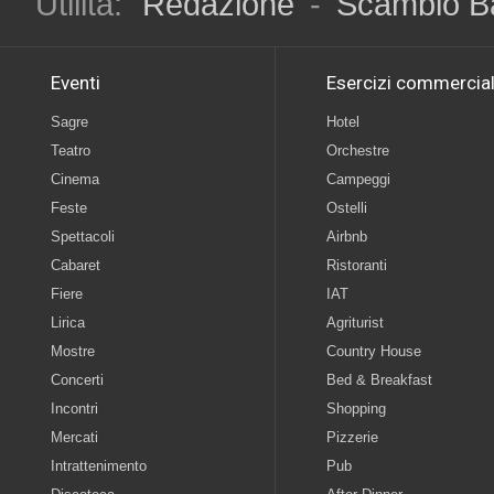
Utilità:
Redazione
-
Scambio B
Eventi
Esercizi commercial
Sagre
Hotel
Teatro
Orchestre
Cinema
Campeggi
Feste
Ostelli
Spettacoli
Airbnb
Cabaret
Ristoranti
Fiere
IAT
Lirica
Agriturist
Mostre
Country House
Concerti
Bed & Breakfast
Incontri
Shopping
Mercati
Pizzerie
Intrattenimento
Pub