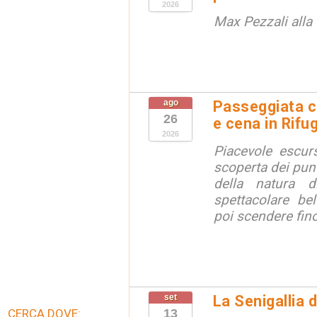
2026
Max Pezzali alla 
ago
Passeggiata c
26
e cena in Rifu
2026
Piacevole escurs
scoperta dei punt
della natura di
spettacolare bel
poi scendere fino 
set
La Senigallia 
CERCA DOVE:
13