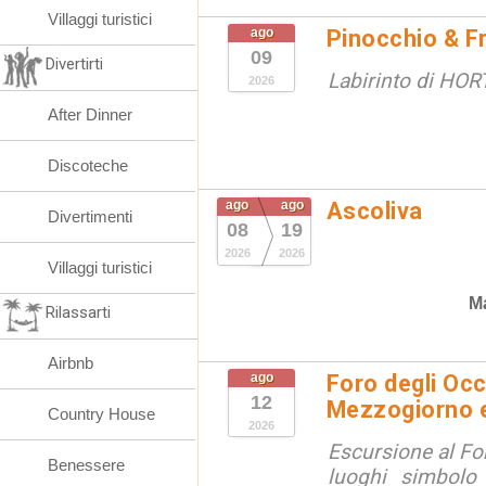
Villaggi turistici
ago
Pinocchio & F
09
Divertirti
Labirinto di HOR
2026
After Dinner
Discoteche
ago
ago
Ascoliva
Divertimenti
08
19
2026
2026
Villaggi turistici
Ma
Rilassarti
Airbnb
ago
Foro degli Occ
12
Mezzogiorno e
Country House
2026
Escursione al For
Benessere
luoghi simbolo