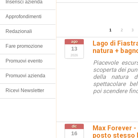
Inserisci azienda
Approfondimenti
1
2
3
Redazionali
ago
Lago di Fiastr
Fare promozione
13
natura + bagno
2026
Promuovi evento
Piacevole escurs
scoperta dei punt
Promuovi azienda
della natura di
spettacolare bel
poi scendere fino 
Ricevi Newsletter
dic
Max Forever -
16
posto stesso 