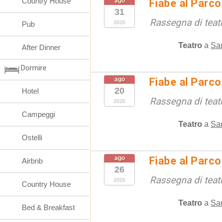
Country House
ago
Fiabe al Parc
31
Rassegna di teat
2026
Pub
Teatro
a
San
After Dinner
Dormire
ago
Fiabe al Parc
20
Hotel
Rassegna di teat
2026
Campeggi
Teatro
a
San
Ostelli
ago
Fiabe al Parc
Airbnb
26
Rassegna di teat
2026
Country House
Teatro
a
San
Bed & Breakfast