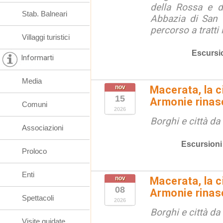
della Rossa e di
Stab. Balneari
Abbazia di San 
percorso a tratti
Villaggi turistici
Escursi
Informarti
Media
nov
Macerata, la ci
15
Armonie rinas
Comuni
2026
Borghi e città da
Associazioni
Escursioni
Proloco
Enti
nov
Macerata, la ci
08
Armonie rinas
Spettacoli
2026
Borghi e città da
Visite guidate