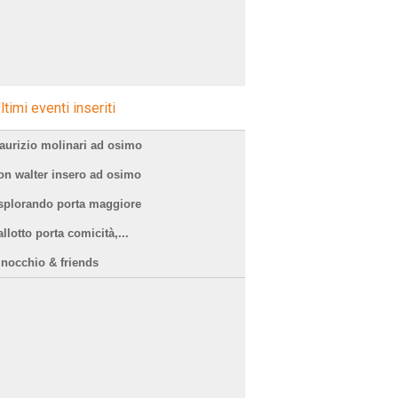
ltimi eventi inseriti
aurizio molinari ad osimo
on walter insero ad osimo
splorando porta maggiore
llotto porta comicità,...
inocchio & friends