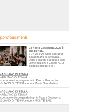
pprofondimenti
La Festa Castellana 2026 è
alle porte:...
Il 24, 25 e 26 luglio il borgo di
Scapezzano di Senigallia...
Dopo il grande successo delle
ultime edizioni, il Circolo ACLI
&ldquo;Belvedere di...
MAGLIANO DI TENNA
MAGLIANO DI TENNA
 spettacolo è in programma in Piazza Gramsci a
GLIANO DI TENNA e non a Monte San Martino...
MAGLIANO DI TELLA
MAGLIANO DI TENNA
 spettacolo di svolgerà&nbsp; in Piazza Gramsci a
GLIANO DI TENNA e non a MONTE SAN...