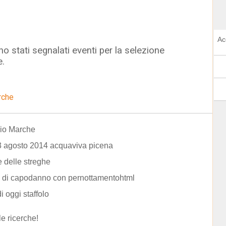
Ac
o stati segnalati eventi per la selezione
e.
rche
io Marche
3 agosto 2014 acquaviva picena
e delle streghe
 di capodanno con pernottamentohtml
i oggi staffolo
le ricerche!