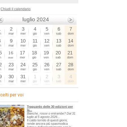
Chiudi il calendario
luglio 2024
1
2
3
4
5
6
7
n
mar
mer
gio
ven
sab
dom
8
9
10
11
12
13
14
n
mar
mer
gio
ven
sab
dom
5
16
17
18
19
20
21
n
mar
mer
gio
ven
sab
dom
2
23
24
25
26
27
28
n
mar
mer
gio
ven
sab
dom
9
30
31
1
2
3
4
n
mar
mer
gio
ven
sab
dom
celti per voi
Traguardo delle 30 edizioni per
la...
Bianche, rosse o entrambe? Dal 31
luglio al 5 agosto 2026...
Il caldo torrido di questi giorni,
rende ancora più spasmodica