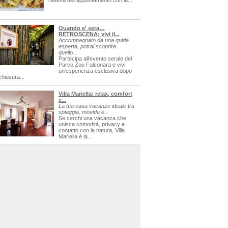
l'attesa dell'appuntamento con la...
Quando e' sera…
RETROSCENA: vivi il...
Accompagnato da una guida
esperta, potrai scoprire
quello...
Partecipa all'evento serale del
Parco Zoo Falconara e vivi
un'esperienza esclusiva dopo
chiusura...
Villa Mariella: relax, comfort
e...
La tua casa vacanze ideale tra
spiaggia, movida e...
Se cerchi una vacanza che
unisca comodità, privacy e
contatto con la natura, Villa
Mariella è la...