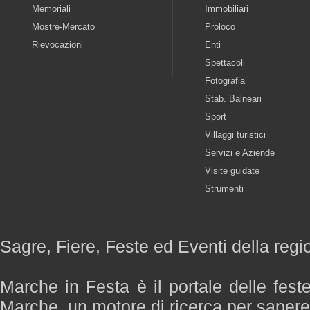
Memoriali
Immobiliari
Mostre-Mercato
Proloco
Rievocazioni
Enti
Spettacoli
Fotografia
Stab. Balneari
Sport
Villaggi turistici
Servizi e Aziende
Visite guidate
Strumenti
Sagre, Fiere, Feste ed Eventi della reg
Marche in Festa è il portale delle fest
Marche, un motore di ricerca per saper