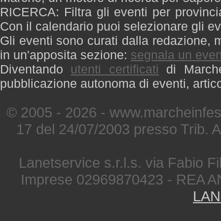
RICERCA: Filtra gli eventi per provinci
Con il calendario puoi selezionare gli ev
Gli eventi sono curati dalla redazione, m
in un'apposita sezione:
segnala un even
Diventando
utenti certificati
di Marche 
pubblicazione autonoma di eventi, artic
© 2005 - 2026 - www.marcheinfest
17 del 24/07/2003 presso Trib. 
Lanetservice s.r.l.s. via Fabio Fi
Imprese 02969870423 - REA A
LAN