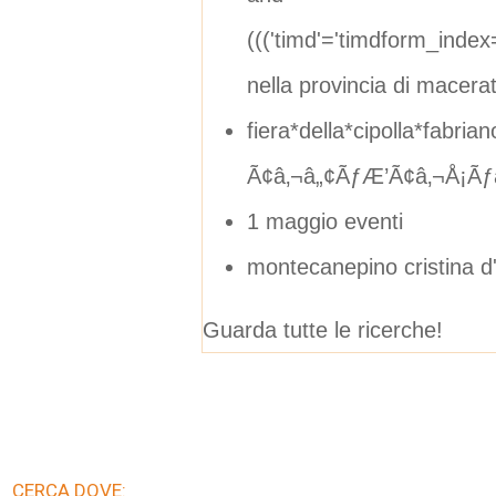
((('timd'='timdform_inde
nella provincia di macera
fiera*della*cipolla*fabr
Ã¢â‚¬â„¢ÃƒÆ’Ã¢â‚¬Å¡Ãƒ
1 maggio eventi
montecanepino cristina d
Guarda tutte le ricerche!
CERCA DOVE: