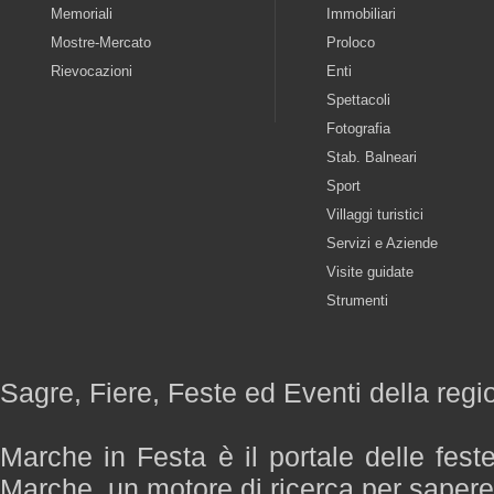
Memoriali
Immobiliari
Mostre-Mercato
Proloco
Rievocazioni
Enti
Spettacoli
Fotografia
Stab. Balneari
Sport
Villaggi turistici
Servizi e Aziende
Visite guidate
Strumenti
Sagre, Fiere, Feste ed Eventi della reg
Marche in Festa è il portale delle fest
Marche, un motore di ricerca per saper