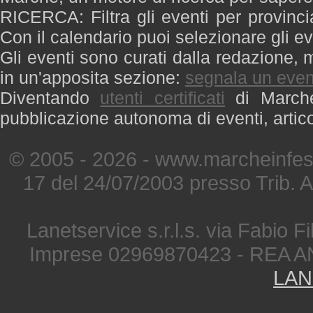
RICERCA: Filtra gli eventi per provinci
Con il calendario puoi selezionare gli ev
Gli eventi sono curati dalla redazione, m
in un'apposita sezione:
segnala un even
Diventando
utenti certificati
di Marche 
pubblicazione autonoma di eventi, artic
© 2005 - 2026 - www.marcheinfest
17 del 24/07/2003 presso Trib. 
Lanetservice s.r.l.s. via Fabio Fi
Imprese 02969870423 - REA A
LAN