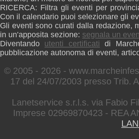
RICERCA: Filtra gli eventi per provinci
Con il calendario puoi selezionare gli ev
Gli eventi sono curati dalla redazione, m
in un'apposita sezione:
segnala un even
Diventando
utenti certificati
di Marche 
pubblicazione autonoma di eventi, artic
© 2005 - 2026 - www.marcheinfest
17 del 24/07/2003 presso Trib. 
Lanetservice s.r.l.s. via Fabio Fi
Imprese 02969870423 - REA A
LAN