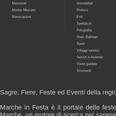
Memoriali
Immobiliari
Mostre-Mercato
Proloco
Rievocazioni
Enti
Spettacoli
Fotografia
Stab. Balneari
Sport
Villaggi turistici
Servizi e Aziende
Visite guidate
Strumenti
Sagre, Fiere, Feste ed Eventi della reg
Marche in Festa è il portale delle fest
Marche, un motore di ricerca per saper