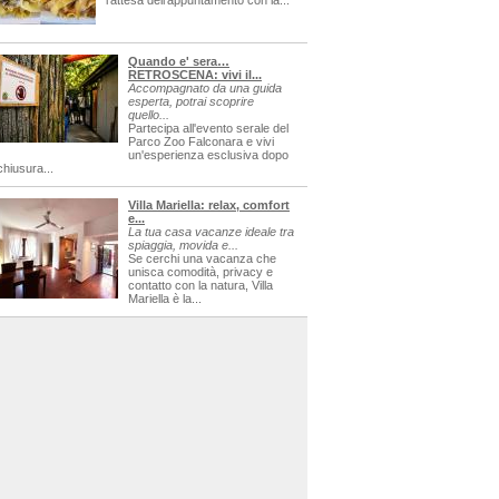
l'attesa dell'appuntamento con la...
Quando e' sera…
RETROSCENA: vivi il...
Accompagnato da una guida
esperta, potrai scoprire
quello...
Partecipa all'evento serale del
Parco Zoo Falconara e vivi
un'esperienza esclusiva dopo
chiusura...
Villa Mariella: relax, comfort
e...
La tua casa vacanze ideale tra
spiaggia, movida e...
Se cerchi una vacanza che
unisca comodità, privacy e
contatto con la natura, Villa
Mariella è la...