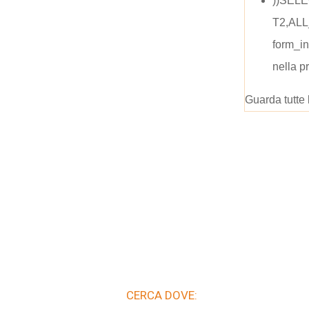
))SEL
T2,AL
form_i
nella p
Guarda tutte 
CERCA DOVE: