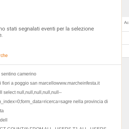
Ac
o stati segnalati eventi per la selezione
e.
rche
 sentino camerino
ei fiori a poggio san marcellowww.marcheinfesta.it
l select null,null,null,null,null--
m_index=0;form_data=ricerca=sagre nella provincia di
ta
dell