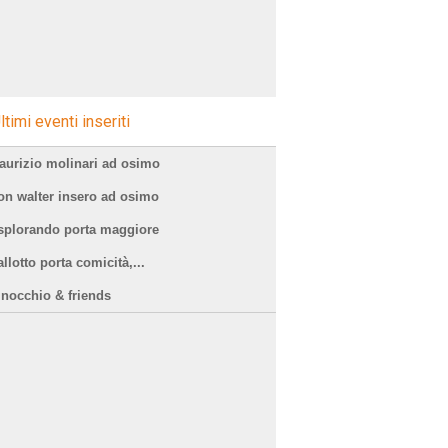
ltimi eventi inseriti
aurizio molinari ad osimo
on walter insero ad osimo
splorando porta maggiore
llotto porta comicità,...
inocchio & friends