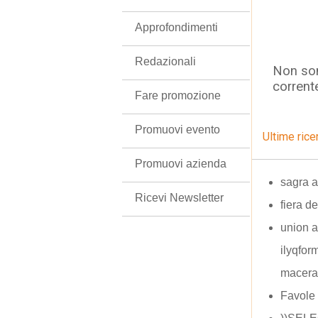
Approfondimenti
Redazionali
Non son
corrent
Fare promozione
Promuovi evento
Ultime rice
Promuovi azienda
sagra a
Ricevi Newsletter
fiera d
union al
ilyqfor
macera
Favole 