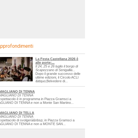
pprofondimenti
La Festa Castellana 2026 è
alle porte:...
Il 24, 25 e 26 luglio il borgo di
Scapezzano di Senigallia...
Dopo il grande successo delle
ultime edizioni, il Circolo ACLI
&ldquo;Belvedere di...
MAGLIANO DI TENNA
MAGLIANO DI TENNA
 spettacolo è in programma in Piazza Gramsci a
GLIANO DI TENNA e non a Monte San Martino...
MAGLIANO DI TELLA
MAGLIANO DI TENNA
 spettacolo di svolgerà&nbsp; in Piazza Gramsci a
GLIANO DI TENNA e non a MONTE SAN...