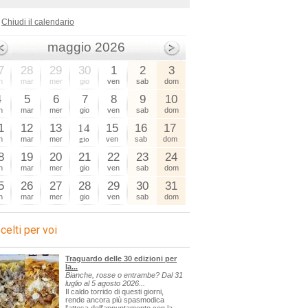
Chiudi il calendario
maggio 2026
7
28
29
30
1
2
3
n
mar
mer
gio
ven
sab
dom
4
5
6
7
8
9
10
n
mar
mer
gio
ven
sab
dom
1
12
13
14
15
16
17
n
mar
mer
gio
ven
sab
dom
8
19
20
21
22
23
24
n
mar
mer
gio
ven
sab
dom
5
26
27
28
29
30
31
n
mar
mer
gio
ven
sab
dom
celti per voi
Traguardo delle 30 edizioni per
la...
Bianche, rosse o entrambe? Dal 31
luglio al 5 agosto 2026...
Il caldo torrido di questi giorni,
rende ancora più spasmodica