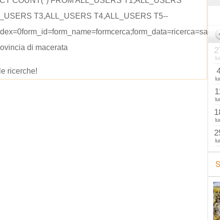
ECT COUNT(*) FROM ALL_USERS T1,ALL_USERS
L_USERS T3,ALL_USERS T4,ALL_USERS T5--
ndex=0form_id=form_name=formcerca;form_data=ricerca=sagre
rovincia di macerata
2
lu
le ricerche!
lu
1
lu
1
lu
2
lu
S