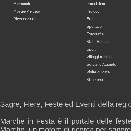
Memoriali
Immobiliari
Mostre-Mercato
Proloco
Rievocazioni
Enti
Spettacoli
Fotografia
Stab. Balneari
Sport
Villaggi turistici
Servizi e Aziende
Visite guidate
Strumenti
Sagre, Fiere, Feste ed Eventi della reg
Marche in Festa è il portale delle fest
Marche, un motore di ricerca per saper