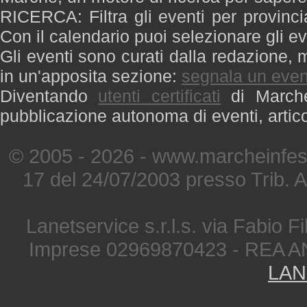
RICERCA: Filtra gli eventi per provinci
Con il calendario puoi selezionare gli ev
Gli eventi sono curati dalla redazione, m
in un'apposita sezione:
segnala un even
Diventando
utenti certificati
di Marche 
pubblicazione autonoma di eventi, artic
© 2005 - 2026 - www.marcheinfest
17 del 24/07/2003 presso Trib. 
Lanetservice s.r.l.s. via Fabio Fi
Imprese 02969870423 - REA A
LAN