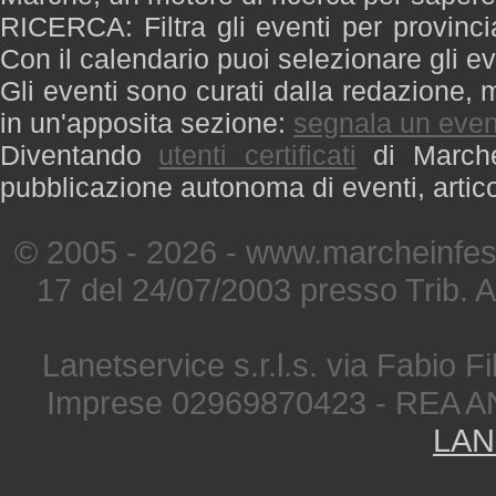
RICERCA: Filtra gli eventi per provinci
Con il calendario puoi selezionare gli ev
Gli eventi sono curati dalla redazione, m
in un'apposita sezione:
segnala un even
Diventando
utenti certificati
di Marche 
pubblicazione autonoma di eventi, artic
© 2005 - 2026 - www.marcheinfest
17 del 24/07/2003 presso Trib. 
Lanetservice s.r.l.s. via Fabio Fi
Imprese 02969870423 - REA A
LAN