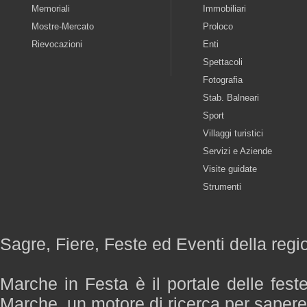
Memoriali
Immobiliari
Mostre-Mercato
Proloco
Rievocazioni
Enti
Spettacoli
Fotografia
Stab. Balneari
Sport
Villaggi turistici
Servizi e Aziende
Visite guidate
Strumenti
Sagre, Fiere, Feste ed Eventi della reg
Marche in Festa è il portale delle fest
Marche, un motore di ricerca per saper