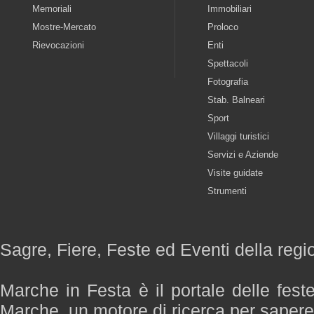
Memoriali
Immobiliari
Mostre-Mercato
Proloco
Rievocazioni
Enti
Spettacoli
Fotografia
Stab. Balneari
Sport
Villaggi turistici
Servizi e Aziende
Visite guidate
Strumenti
Sagre, Fiere, Feste ed Eventi della reg
Marche in Festa è il portale delle fest
Marche, un motore di ricerca per saper