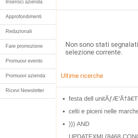
Inserisci azienda
Approfondimenti
Redazionali
Non sono stati segnalati
Fare promozione
selezione corrente.
Promuovi evento
Ultime ricerche
Promuovi azienda
Ricevi Newsletter
festa dell unitÃƒÆ’Ã†â
celti e piceni nelle march
))) AND
UPDATEXML(8468,CONCA