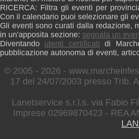
RICERCA: Filtra gli eventi per provinci
Con il calendario puoi selezionare gli ev
Gli eventi sono curati dalla redazione, m
in un'apposita sezione:
segnala un even
Diventando
utenti certificati
di Marche 
pubblicazione autonoma di eventi, artic
© 2005 - 2026 - www.marcheinfest
17 del 24/07/2003 presso Trib. 
Lanetservice s.r.l.s. via Fabio Fi
Imprese 02969870423 - REA A
LAN