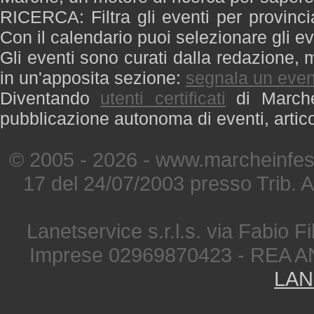
RICERCA: Filtra gli eventi per provinci
Con il calendario puoi selezionare gli ev
Gli eventi sono curati dalla redazione, m
in un'apposita sezione:
segnala un even
Diventando
utenti certificati
di Marche 
pubblicazione autonoma di eventi, artic
© 2005 - 2026 - www.marcheinfest
17 del 24/07/2003 presso Trib. 
Lanetservice s.r.l.s. via Fabio Fi
Imprese 02969870423 - REA A
LAN