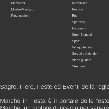
Memoriali
Immobiliari
Mostre-Mercato
Proloco
Rievocazioni
Enti
Spettacoli
Fotografia
Stab. Balneari
Sport
Villaggi turistici
Servizi e Aziende
Visite guidate
Strumenti
Sagre, Fiere, Feste ed Eventi della reg
Marche in Festa è il portale delle fest
Marche, un motore di ricerca per saper