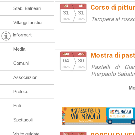
ott
ott
Corso di pittu
Stab. Balneari
31
31
Tempera al ross
2024
2025
Villaggi turistici
Informarti
Media
ago
ago
Mostra di paste
04
30
Comuni
Pastelli di Gi
2025
2025
Pierpaolo Sabati
Associazioni
Mo
Proloco
Enti
Spettacoli
Visite guidate
lug
set