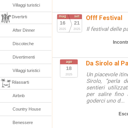
Villaggi turistici
Divertirti
mag
set
Offf Festival
16
21
Il festival delle 
2025
2025
After Dinner
Incontr
Discoteche
Divertimenti
ago
Da Sirolo al P
18
Villaggi turistici
Un piacevole itin
2025
Sirolo, “perla d
Rilassarti
sentieri utilizz
per salire fino
Airbnb
goderci uno d...
Country House
Escu
Benessere