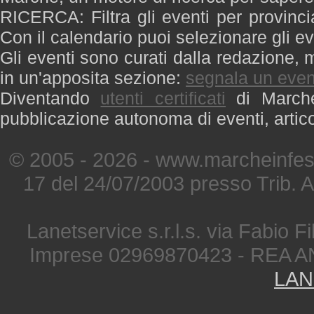
RICERCA: Filtra gli eventi per provinci
Con il calendario puoi selezionare gli ev
Gli eventi sono curati dalla redazione, m
in un'apposita sezione:
segnala un even
Diventando
utenti certificati
di Marche 
pubblicazione autonoma di eventi, artic
© 2005 - 2026 - www.marcheinfest
17 del 24/07/2003 presso Trib. 
Lanetservice s.r.l.s. via Fabio Fi
Imprese 02969870423 - REA A
LAN