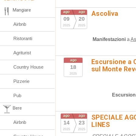
Mangiare
ago
ago
Ascoliva
09
20
Airbnb
2025
2025
Ristoranti
Manifestazioni
a
As
Agriturist
ago
Escursione a 
18
Country House
sul Monte Rev
2025
Pizzerie
Escursion
Pub
Bere
ago
ago
SPECIALE AG
Airbnb
14
23
LINES
2025
2025