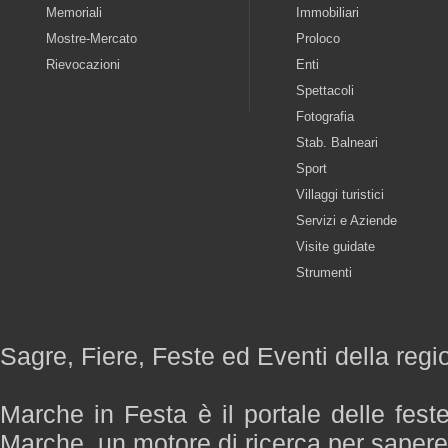
Memoriali
Immobiliari
Mostre-Mercato
Proloco
Rievocazioni
Enti
Spettacoli
Fotografia
Stab. Balneari
Sport
Villaggi turistici
Servizi e Aziende
Visite guidate
Strumenti
Sagre, Fiere, Feste ed Eventi della reg
Marche in Festa è il portale delle fest
Marche, un motore di ricerca per saper