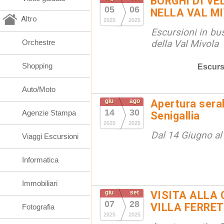
BORGHI DI VE
05
06
NELLA VAL M
Altro
2025
2025
Escursioni in bus
Orchestre
della Val Mivola
Shopping
Escurs
Auto/Moto
giu
ago
Apertura seral
14
30
Agenzie Stampa
Senigallia
2025
2025
Dal 14 Giugno a
Viaggi Escursioni
Informatica
Immobiliari
giu
set
VISITA ALLA 
07
28
VILLA FERRET
Fotografia
2025
2025