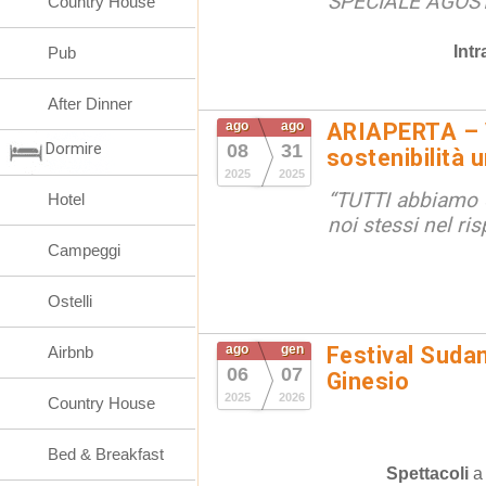
SPECIALE AGOS
Country House
Int
Pub
After Dinner
ago
ago
ARIAPERTA – V
Dormire
08
31
sostenibilità
2025
2025
“TUTTI abbiamo di
Hotel
noi stessi nel ris
Campeggi
Ostelli
ago
gen
Festival Suda
Airbnb
06
07
Ginesio
2025
2026
Country House
Bed & Breakfast
Spettacoli