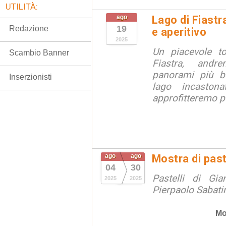
UTILITÀ:
ago
Lago di Fiastr
19
Redazione
e aperitivo
2025
Un piacevole t
Scambio Banner
Fiastra, andr
panorami più be
Inserzionisti
lago incaston
approfitteremo pe
ago
ago
Mostra di paste
04
30
Pastelli di Gi
2025
2025
Pierpaolo Sabati
Mo