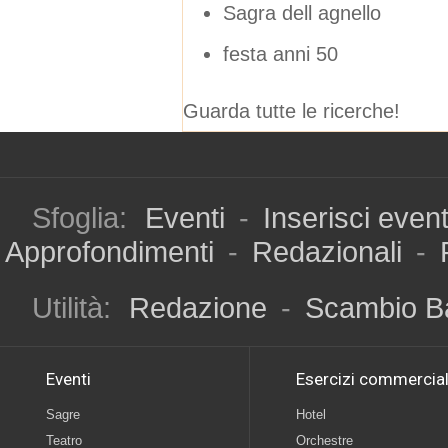
Sagra dell agnello
festa anni 50
Guarda tutte le ricerche!
Sfoglia:
Eventi
-
Inserisci even
Approfondimenti
-
Redazionali
-
Utilità:
Redazione
-
Scambio B
Eventi
Esercizi commercial
Sagre
Hotel
Teatro
Orchestre