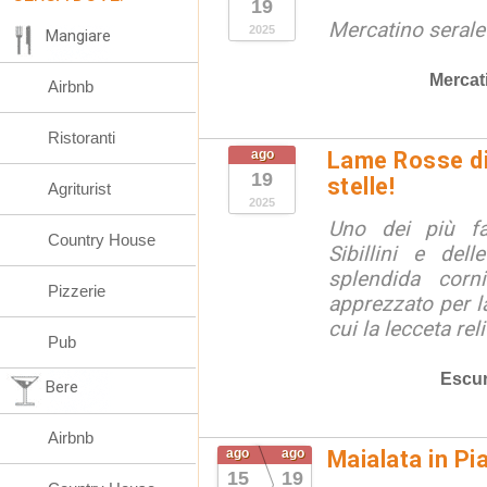
19
Mercatino serale
2025
Mangiare
Mercat
Airbnb
Ristoranti
ago
Lame Rosse di 
19
stelle!
Agriturist
2025
Uno dei più fa
Country House
Sibillini e del
splendida corn
Pizzerie
apprezzato per la
cui la lecceta relit
Pub
Escur
Bere
Airbnb
ago
ago
Maialata in Pi
15
19