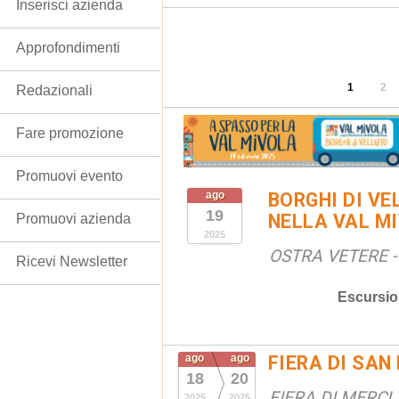
Inserisci azienda
Approfondimenti
1
2
Redazionali
Fare promozione
Promuovi evento
ago
BORGHI DI VE
19
NELLA VAL M
Promuovi azienda
2025
OSTRA VETERE - 
Ricevi Newsletter
Escursio
ago
ago
FIERA DI SAN
18
20
FIERA DI MERCI 
2025
2025