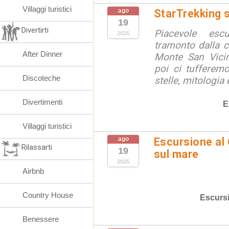
Villaggi turistici
ago
StarTrekking 
19
Divertirti
Piacevole esc
2025
tramonto dalla 
After Dinner
Monte San Vicin
poi ci tufferem
Discoteche
stelle, mitologia 
Divertimenti
E
Villaggi turistici
ago
Escursione al
Rilassarti
19
sul mare
2025
Airbnb
Country House
Escurs
Benessere