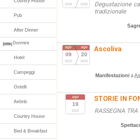
Country House
Degustazione ca
2025
2025
tradizionale
Pub
Sagr
After Dinner
Dormire
ago
ago
Ascoliva
09
20
Hotel
2025
2025
Campeggi
Manifestazioni
a
As
Ostelli
ago
STORIE IN F
Airbnb
19
RASSEGNA TRA 
2025
Country House
Spettaco
Bed & Breakfast