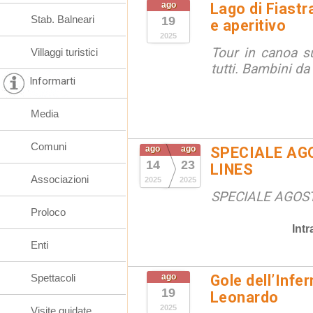
ago
Lago di Fiastr
Stab. Balneari
19
e aperitivo
2025
Tour in canoa su
Villaggi turistici
tutti. Bambini da
Informarti
Media
Comuni
ago
ago
SPECIALE AG
14
23
LINES
Associazioni
2025
2025
SPECIALE AGOS
Proloco
Int
Enti
Spettacoli
ago
Gole dell’Infe
19
Leonardo
2025
Visite guidate