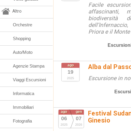
Facile escursio
affascinanti, 
Altro
biodiversità 
dell’Infernaccio
Orchestre
Priora e il Monte 
Shopping
Escursion
Auto/Moto
ago
Alba dal Pass
Agenzie Stampa
19
Escursione in no
2025
Viaggi Escursioni
Escurs
Informatica
Immobiliari
ago
gen
Festival Suda
06
07
Ginesio
Fotografia
2025
2026