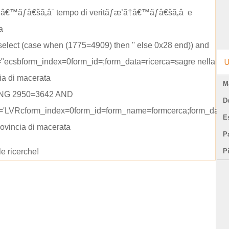
â€™ãƒâ€šã‚â¨ tempo di veritãƒæ’ã†â€™ãƒâ€šã‚â e
a
 (select (case when (1775=4909) then '' else 0x28 end)) and
="ecsbform_index=0form_id=;form_data=ricerca=sagre nella
U
ia di macerata
M
ING 2950=3642 AND
D
'='LVRcform_index=0form_id=form_name=formcerca;form_data=
E
rovincia di macerata
Pa
le ricerche!
P