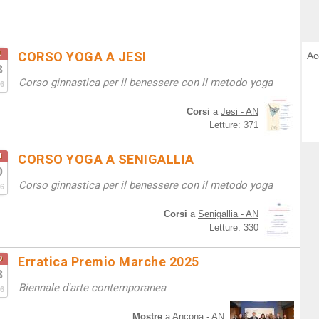
t
CORSO YOGA A JESI
Ac
3
Corso ginnastica per il benessere con il metodo yoga
6
Corsi
a
Jesi - AN
Letture: 371
u
CORSO YOGA A SENIGALLIA
0
Corso ginnastica per il benessere con il metodo yoga
6
Corsi
a
Senigallia - AN
Letture: 330
b
Erratica Premio Marche 2025
8
Biennale d'arte contemporanea
6
Mostre
a
Ancona - AN