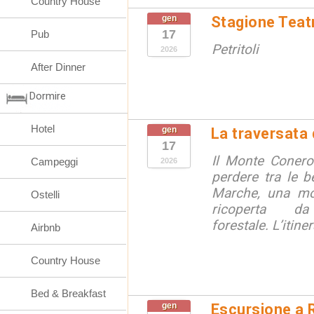
Country House
gen
Stagione Teatr
17
Pub
Petritoli
2026
After Dinner
Dormire
Hotel
gen
La traversata
17
Il Monte Conero
Campeggi
2026
perdere tra le be
Marche, una mo
Ostelli
ricoperta d
forestale. L’itiner
Airbnb
Country House
Bed & Breakfast
gen
Escursione a R