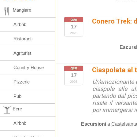
Mangiare
gen
Conero Trek: 
Airbnb
17
2026
Ristoranti
Escurs
Agriturist
Country House
gen
Ciaspolata al 
17
Un'emozionante e
Pizzerie
2026
ciaspole alle u
partendo dal picc
Pub
risale il versan
Bere
poi immergersi in
Airbnb
Escursioni
a
Castelsanta