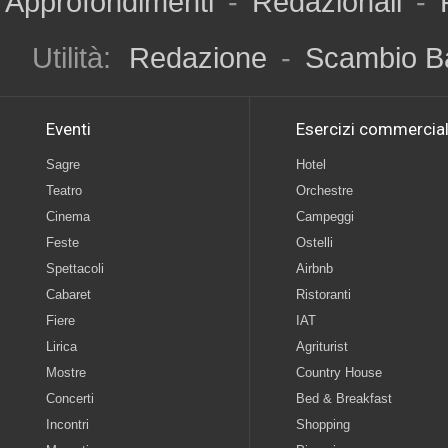
Approfondimenti
-
Redazionali
-
Utilità:
Redazione
-
Scambio B
Eventi
Esercizi commercial
Sagre
Hotel
Teatro
Orchestre
Cinema
Campeggi
Feste
Ostelli
Spettacoli
Airbnb
Cabaret
Ristoranti
Fiere
IAT
Lirica
Agriturist
Mostre
Country House
Concerti
Bed & Breakfast
Incontri
Shopping