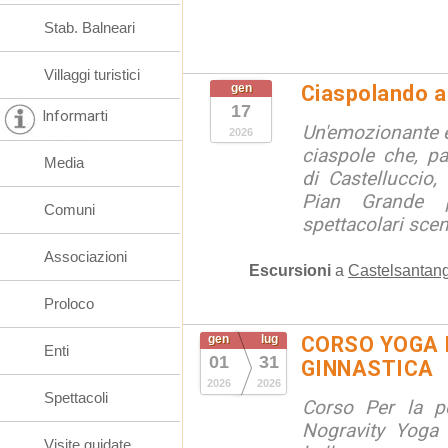
Stab. Balneari
Villaggi turistici
gen
Ciaspolando a
17
Informarti
Un'emozionante e
2026
ciaspole che, pa
Media
di Castelluccio, 
Pian Grande 
Comuni
spettacolari scen
Associazioni
Escursioni
a
Castelsantang
Proloco
gen
lug
CORSO YOGA 
Enti
01
31
GINNASTICA
2026
2026
Spettacoli
Corso Per la po
Nogravity Yoga 
Visite guidate