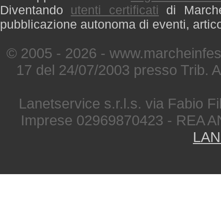
Diventando
utenti certificati
di Marche 
pubblicazione autonoma di eventi, artic
© 2005 - 2026 - www.marcheinfest
17 del 24/07/2003 presso Trib. 
Lanetservice s.r.l.s. via Fabio Fi
Imprese 02969870423 - REA A
LAN