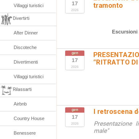
17
tramonto
Villaggi turistici
2026
Divertirti
Escursioni
After Dinner
Discoteche
gen
PRESENTAZIO
17
“RITRATTO DI
Divertimenti
2026
Villaggi turistici
Rilassarti
Airbnb
gen
I retroscena de
17
Country House
Presentazione l
2026
male"
Benessere