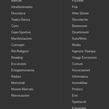
Mercati
Pizzerie
Intrattenimento
Pub
Discoteca
After Dinner
Teatro-Danza
Discoteche
Corsi
Benessere
Gare-Sportive
Divertimenti
Manifestazioni
Auto/Moto
Convegni
Media
Riti-Religiosi
Agenzie Stampa
Reading
Viaggi Escursioni
Escursioni
Comuni
Enogastronomia
Associazioni
Raduni
Informatica
Memoriali
Immobiliari
Mostre-Mercato
Proloco
Rievocazioni
Enti
Spettacoli
Fotografia