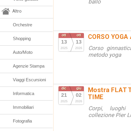
ballo
Altro
Orchestre
ott
ott
CORSO YOGA 
Shopping
13
13
Corso ginnastic
2025
2026
Auto/Moto
metodo yoga
Agenzie Stampa
Viaggi Escursioni
dic
giu
Mostra FLAT 
Informatica
21
02
TIME
2025
2026
Immobiliari
Corpi, luoghi
collezione Pier Lu
Fotografia