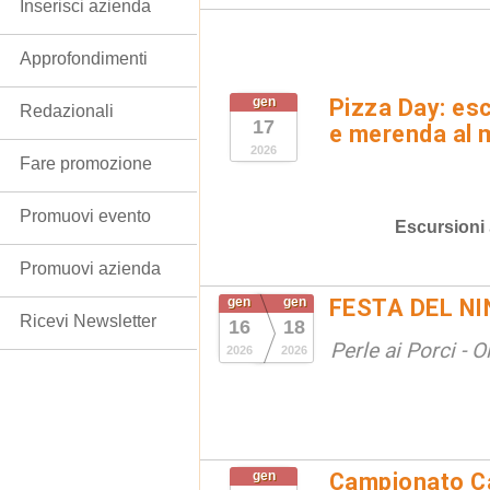
Inserisci azienda
Approfondimenti
gen
Pizza Day: es
Redazionali
17
e merenda al 
2026
Fare promozione
Promuovi evento
Escursioni
Promuovi azienda
gen
gen
FESTA DEL NI
Ricevi Newsletter
16
18
Perle ai Porci - O
2026
2026
gen
Campionato C