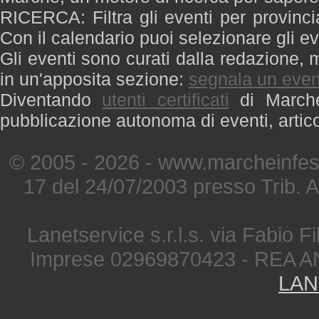
RICERCA: Filtra gli eventi per provinci
Con il calendario puoi selezionare gli ev
Gli eventi sono curati dalla redazione, m
in un'apposita sezione:
segnala un even
Diventando
utenti certificati
di Marche 
pubblicazione autonoma di eventi, artic
© 2005 - 2026 - www.marcheinfest
17 del 24/07/2003 presso Trib. 
Lanetservice s.r.l.s. via Fabio Fi
Imprese 02969870423 - REA A
LAN