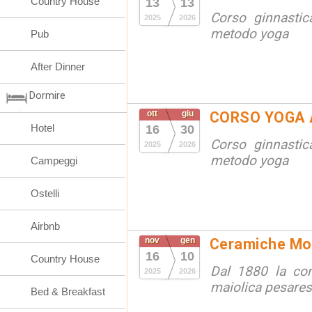
Country House
13
13
Corso ginnastic
2025
2026
metodo yoga
Pub
After Dinner
Dormire
ott
giu
CORSO YOGA 
Hotel
16
30
Corso ginnastic
2025
2026
metodo yoga
Campeggi
Ostelli
Airbnb
nov
gen
Ceramiche Mola
16
10
Country House
Dal 1880 la cont
2025
2026
maiolica pesare
Bed & Breakfast