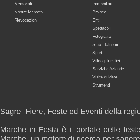
Memoriali
Immobiliari
Mostre-Mercato
Proloco
Rievocazioni
Enti
Spettacoli
Fotografia
Stab. Balneari
Sport
Villaggi turistici
Servizi e Aziende
Visite guidate
Strumenti
Sagre, Fiere, Feste ed Eventi della reg
Marche in Festa è il portale delle fest
Marche, un motore di ricerca per saper