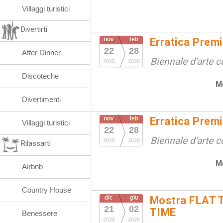
Villaggi turistici
Divertirti
nov
feb
Erratica Prem
22
28
After Dinner
Biennale d'arte
2025
2026
Discoteche
M
Divertimenti
nov
feb
Erratica Prem
Villaggi turistici
22
28
Biennale d'arte
2025
2026
Rilassarti
M
Airbnb
Country House
dic
giu
Mostra FLAT 
21
02
TIME
Benessere
2025
2026