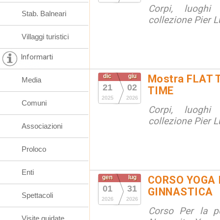
Corpi, luoghi
Stab. Balneari
collezione Pier Lu
Villaggi turistici
Informarti
dic
giu
Mostra FLAT 
Media
21
02
TIME
2025
2026
Comuni
Corpi, luoghi
collezione Pier Lu
Associazioni
Proloco
Enti
gen
lug
CORSO YOGA 
01
31
GINNASTICA
Spettacoli
2026
2026
Corso Per la po
Visite guidate