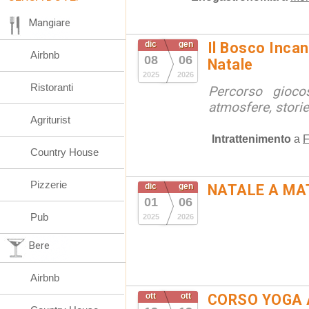
Mangiare
dic
gen
Il Bosco Incant
Airbnb
08
06
Natale
2025
2026
Ristoranti
Percorso gioco
atmosfere, stori
Agriturist
Intrattenimento
a
F
Country House
Pizzerie
dic
gen
NATALE A MA
01
06
Pub
2025
2026
Bere
Airbnb
ott
ott
CORSO YOGA 