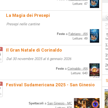
Letture: 47
La Magia dei Presepi
Presepi nelle cantine
2
lu
Feste
a
Fabriano - AN
Letture: 49
lu
1
n
lu
Il Gran Natale di Corinaldo
6
1
Dal 30 novembre 2025 al 6 gennaio 2026
lu
6
2
Feste
a
Corinaldo - AN
lu
Letture: 640
S
n
Festival Sudamericana 2025 - San Ginesio
7
6
Spettacoli
a
San Ginesio - MC
Letture: 876