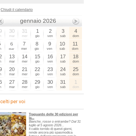
Chiudi il calendario
gennaio 2026
9
30
31
1
2
3
4
n
mar
mer
gio
ven
sab
dom
5
6
7
8
9
10
11
n
mar
mer
gio
ven
sab
dom
2
13
14
15
16
17
18
n
mar
mer
gio
ven
sab
dom
9
20
21
22
23
24
25
n
mar
mer
gio
ven
sab
dom
6
27
28
29
30
31
1
n
mar
mer
gio
ven
sab
dom
celti per voi
Traguardo delle 30 edizioni per
la...
Bianche, rosse o entrambe? Dal 31
luglio al 5 agosto 2026...
Il caldo torrido di questi giorni,
rende ancora più spasmodica