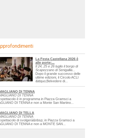
pprofondimenti
La Festa Castellana 2026 è
alle porte:...
Il 24, 25 e 26 luglio il borgo di
Scapezzano di Senigallia...
Dopo il grande successo delle
ultime edizioni, il Circolo ACLI
&ldquo;Belvedere di...
MAGLIANO DI TENNA
MAGLIANO DI TENNA
 spettacolo è in programma in Piazza Gramsci a
GLIANO DI TENNA e non a Monte San Martino...
MAGLIANO DI TELLA
MAGLIANO DI TENNA
 spettacolo di svolgerà&nbsp; in Piazza Gramsci a
GLIANO DI TENNA e non a MONTE SAN...