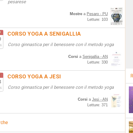
pesarese
Mostre
a
Pesaro - PU
Letture: 103
u
CORSO YOGA A SENIGALLIA
0
Corso ginnastica per il benessere con il metodo yoga
6
Corsi
a
Senigallia - AN
Letture: 330
t
R
CORSO YOGA A JESI
3
Corso ginnastica per il benessere con il metodo yoga
6
Corsi
a
Jesi - AN
Letture: 371
rche