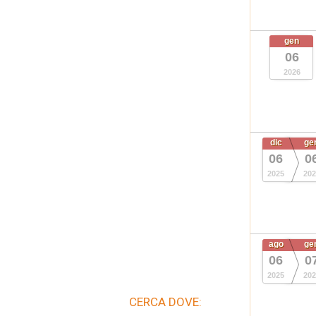
gen
06
2026
dic
ge
06
0
2025
202
ago
ge
06
0
2025
202
CERCA DOVE: