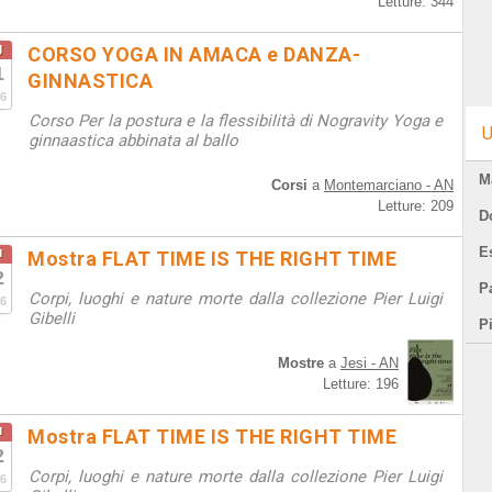
Letture: 344
g
CORSO YOGA IN AMACA e DANZA-
1
GINNASTICA
6
Corso Per la postura e la flessibilità di Nogravity Yoga e
U
ginnaastica abbinata al ballo
M
Corsi
a
Montemarciano - AN
Letture: 209
D
E
u
Mostra FLAT TIME IS THE RIGHT TIME
2
Pa
Corpi, luoghi e nature morte dalla collezione Pier Luigi
6
Gibelli
P
Mostre
a
Jesi - AN
Letture: 196
u
Mostra FLAT TIME IS THE RIGHT TIME
2
Corpi, luoghi e nature morte dalla collezione Pier Luigi
6