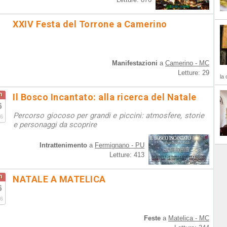
XXIV Festa del Torrone a Camerino
Manifestazioni
a
Camerino - MC
Letture: 29
la 
n
Il Bosco Incantato: alla ricerca del Natale
6
Percorso giocoso per grandi e piccini: atmosfere, storie
6
e personaggi da scoprire
Intrattenimento
a
Fermignano - PU
Letture: 413
n
NATALE A MATELICA
6
6
Feste
a
Matelica - MC