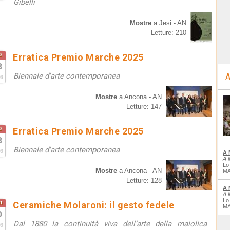
Gibelli
Mostre
a
Jesi - AN
Letture: 210
b
Erratica Premio Marche 2025
8
Biennale d'arte contemporanea
A
6
Mostre
a
Ancona - AN
Letture: 147
b
Erratica Premio Marche 2025
8
Biennale d'arte contemporanea
6
A 
A 
Lo
Mostre
a
Ancona - AN
MA
Letture: 128
A 
A 
Lo
n
Ceramiche Molaroni: il gesto fedele
MA
0
Dal 1880 la continuità viva dell’arte della maiolica
6