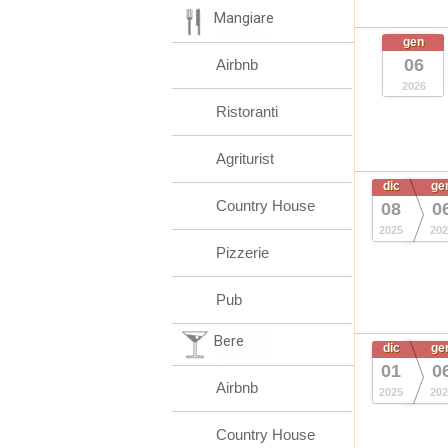
Mangiare
gen
06
Airbnb
2026
Ristoranti
Agriturist
dic
ge
Country House
08
0
2025
202
Pizzerie
Pub
Bere
dic
ge
01
0
Airbnb
2025
202
Country House