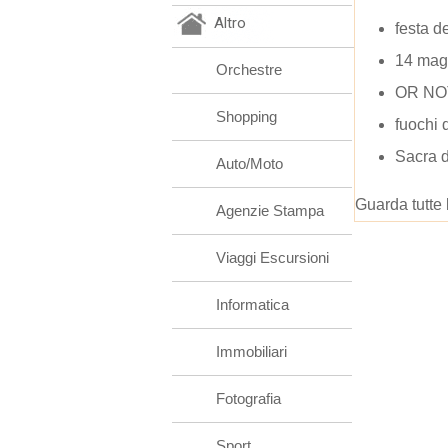
Altro
festa d
14 mag
Orchestre
OR NOT
Shopping
fuochi 
Sacra d
Auto/Moto
Guarda tutte 
Agenzie Stampa
Viaggi Escursioni
Informatica
Immobiliari
Fotografia
Sport