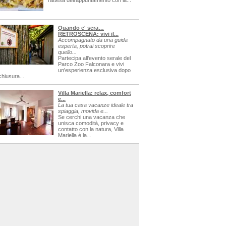
l'attesa dell'appuntamento con la...
Quando e' sera…
RETROSCENA: vivi il...
Accompagnato da una guida
esperta, potrai scoprire
quello...
Partecipa all'evento serale del
Parco Zoo Falconara e vivi
un'esperienza esclusiva dopo
chiusura...
Villa Mariella: relax, comfort
e...
La tua casa vacanze ideale tra
spiaggia, movida e...
Se cerchi una vacanza che
unisca comodità, privacy e
contatto con la natura, Villa
Mariella è la...