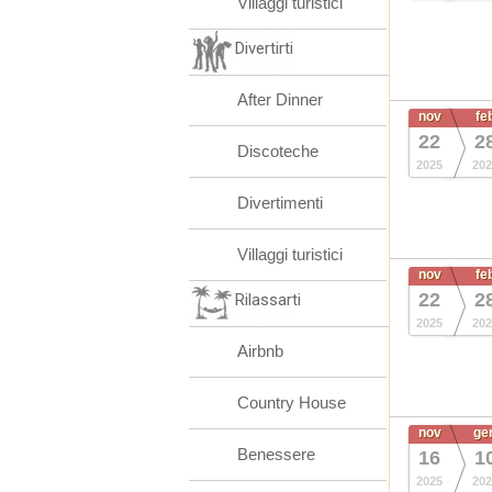
Villaggi turistici
Divertirti
After Dinner
nov
fe
22
2
Discoteche
2025
202
Divertimenti
Villaggi turistici
nov
fe
22
2
Rilassarti
2025
202
Airbnb
Country House
nov
ge
Benessere
16
1
2025
202