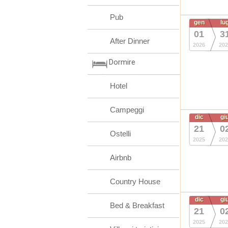
Pub
gen
lu
01
3
After Dinner
2026
202
Dormire
Hotel
Campeggi
dic
gi
21
0
Ostelli
2025
202
Airbnb
Country House
dic
gi
Bed & Breakfast
21
0
2025
202