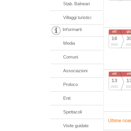
Stab. Balneari
Villaggi turistici
Informarti
ott
gi
16
3
Media
2025
202
Comuni
Associazioni
ott
ot
13
1
Proloco
2025
202
Enti
Spettacoli
Ultime rice
Visite guidate