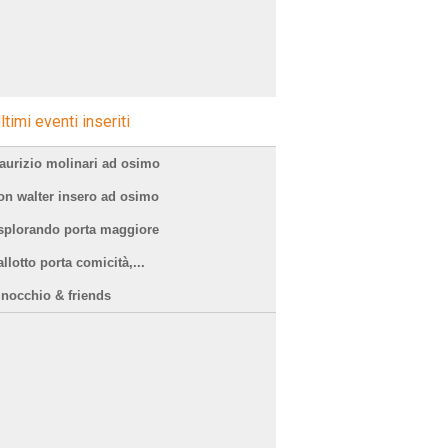
ltimi eventi inseriti
aurizio molinari ad osimo
on walter insero ad osimo
splorando porta maggiore
llotto porta comicità,...
inocchio & friends