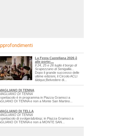
pprofondimenti
La Festa Castellana 2026 è
alle porte:...
Il 24, 25 e 26 luglio il borgo di
Scapezzano di Senigallia...
Dopo il grande successo delle
ultime edizioni, il Circolo ACLI
&ldquo;Belvedere di...
MAGLIANO DI TENNA
MAGLIANO DI TENNA
 spettacolo è in programma in Piazza Gramsci a
GLIANO DI TENNA e non a Monte San Martino...
MAGLIANO DI TELLA
MAGLIANO DI TENNA
 spettacolo di svolgerà&nbsp; in Piazza Gramsci a
GLIANO DI TENNA e non a MONTE SAN...