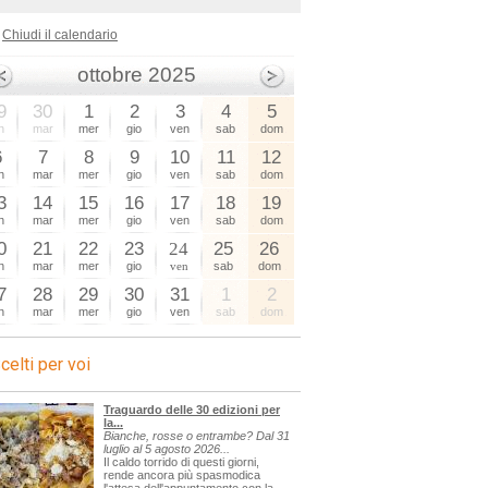
Chiudi il calendario
ottobre 2025
9
30
1
2
3
4
5
n
mar
mer
gio
ven
sab
dom
6
7
8
9
10
11
12
n
mar
mer
gio
ven
sab
dom
3
14
15
16
17
18
19
n
mar
mer
gio
ven
sab
dom
0
21
22
23
24
25
26
n
mar
mer
gio
ven
sab
dom
7
28
29
30
31
1
2
n
mar
mer
gio
ven
sab
dom
celti per voi
Traguardo delle 30 edizioni per
la...
Bianche, rosse o entrambe? Dal 31
luglio al 5 agosto 2026...
Il caldo torrido di questi giorni,
rende ancora più spasmodica