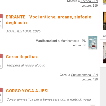
Mostre
a
Ancona - AN
Letture: 189
t
ERRANTE - Voci antiche, arcane, sinfonie
6
degli astri
5
MArCHESTORIE 2025
la 
Manifestazioni
a
Mombaroccio - PU
Letture: 53
t
Corso di pittura
1
Tempera al rosso d'uovo
5
Corsi
a
Cupramontana - AN
Letture: 420
t
CORSO YOGA A JESI
3
Corso ginnastica per il benessere con il metodo yoga
6