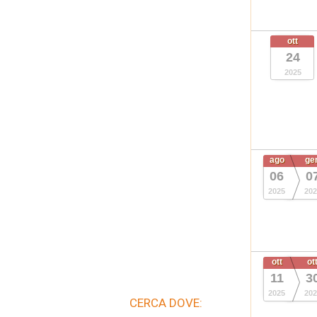
ott
24
2025
ago
ge
06
0
2025
202
ott
ot
11
3
2025
202
CERCA DOVE: