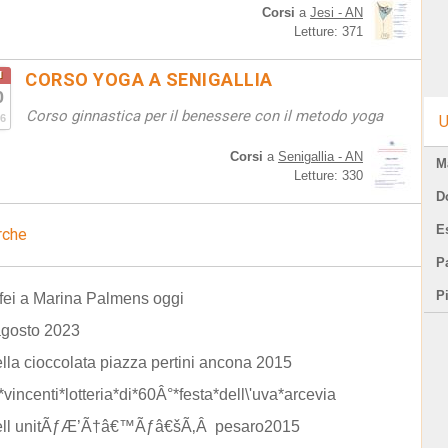
Corsi
a
Jesi - AN
Letture: 371
u
CORSO YOGA A SENIGALLIA
0
Corso ginnastica per il benessere con il metodo yoga
6
U
Corsi
a
Senigallia - AN
M
Letture: 330
D
E
rche
Pa
P
rfei a Marina Palmens oggi
agosto 2023
ella cioccolata piazza pertini ancona 2015
i*vincenti*lotteria*di*60Â°*festa*dell\'uva*arcevia
dell unitÃƒÆ’Ã†â€™Ãƒâ€šÃ‚Â pesaro2015