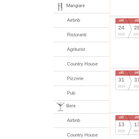
Mangiare
Airbnb
ott
ot
24
2
Ristoranti
2025
202
Agriturist
Country House
ott
ot
Pizzerie
31
3
2024
202
Pub
Bere
ott
ot
Airbnb
13
1
2025
202
Country House