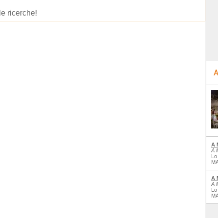
le ricerche!
A
A 
A 
Lo
MA
A 
A 
Lo
MA