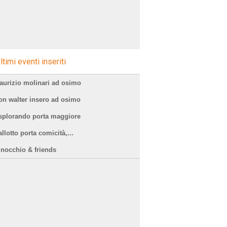
ltimi eventi inseriti
aurizio molinari ad osimo
on walter insero ad osimo
splorando porta maggiore
llotto porta comicità,...
inocchio & friends