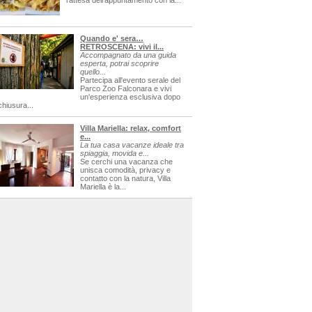
l'attesa dell'appuntamento con la...
Quando e' sera…
RETROSCENA: vivi il...
Accompagnato da una guida
esperta, potrai scoprire
quello...
Partecipa all'evento serale del
Parco Zoo Falconara e vivi
un'esperienza esclusiva dopo
chiusura...
Villa Mariella: relax, comfort
e...
La tua casa vacanze ideale tra
spiaggia, movida e...
Se cerchi una vacanza che
unisca comodità, privacy e
contatto con la natura, Villa
Mariella è la...