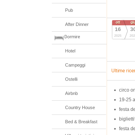
Pub
ott
gi
After Dinner
16
3
2025
202
Dormire
Hotel
Campeggi
Ultime rice
Ostelli
circo o
Airbnb
19-25 
Country House
festa d
bigliett
Bed & Breakfast
festa 