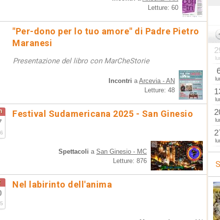
Letture: 60
"Per-dono per lo tuo amore" di Padre Pietro
Maranesi
2
lu
Presentazione del libro con MarCheStorie
lu
Incontri
a
Arcevia - AN
Letture: 48
1
lu
n
2
Festival Sudamericana 2025 - San Ginesio
lu
7
2
6
lu
Spettacoli
a
San Ginesio - MC
Letture: 876
S
t
Nel labirinto dell'anima
0
5