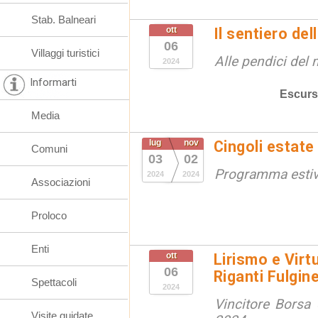
Stab. Balneari
ott
Il sentiero de
06
Villaggi turistici
Alle pendici del
2024
Informarti
Escurs
Media
lug
nov
Cingoli estate
Comuni
03
02
Programma esti
2024
2024
Associazioni
Proloco
Enti
ott
Lirismo e Vir
06
Riganti Fulgin
Spettacoli
2024
Vincitore Borsa
Visite guidate