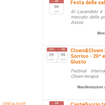
ott
Festa delle sal
06
Al Lavandeto è l
2024
mercato delle p
Assisi
Mos
set
ott
Clown&Clown Fe
29
06
Sorriso - 20^ 
2024
2024
Giusto
Festival Inter
Clown-terapia
Manifestazioni
CERCA DOVE:
ott
Castelluccio tr