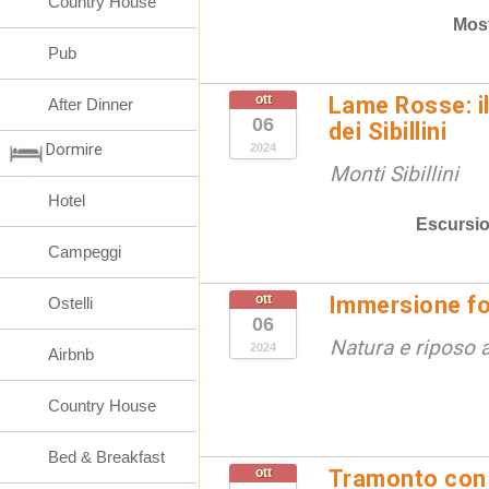
Country House
Mos
Pub
ott
Lame Rosse: i
After Dinner
06
dei Sibillini
Dormire
2024
Monti Sibillini
Hotel
Escursio
Campeggi
ott
Immersione fo
Ostelli
06
Natura e riposo a
2024
Airbnb
Country House
Bed & Breakfast
ott
Tramonto con 