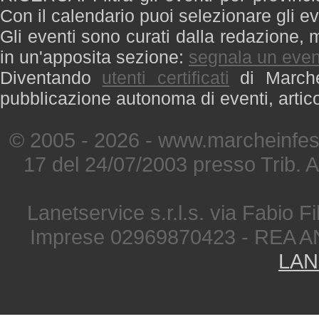
Con il calendario puoi selezionare gli ev
Gli eventi sono curati dalla redazione, m
in un'apposita sezione:
segnala un even
Diventando
utenti certificati
di Marche 
pubblicazione autonoma di eventi, artic
© 2005 - 2026 - www.marcheinfest
17 del 24/07/2003 presso Trib. 
Lanetservice s.r.l.s. via Fabio Fi
Imprese 02969870423 - REA A
LAN