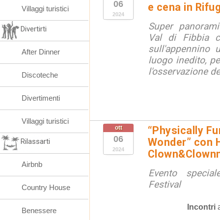
06
e cena in Rifu
Villaggi turistici
2024
Super panorami
Divertirti
Val di Fibbia c
sull'appennino 
After Dinner
luogo inedito, pe
l'osservazione del
Discoteche
Divertimenti
Villaggi turistici
ott
“Physically F
06
Wonder” con Hi
Rilassarti
2024
Clown&Clownn
Airbnb
Evento specia
Festival
Country House
Incontri
Benessere