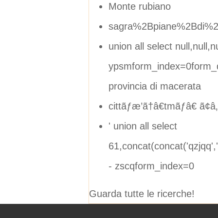
Monte rubiano
sagra%2Bpiane%2Bdi%2
union all select null,null,nul
ypsmform_index=0form_d
provincia di macerata
cittãƒæ’ã†â€tmãƒâ€ ã¢â‚¬
' union all select
61,concat(concat('qzjqq'
- zscqform_index=0
Guarda tutte le ricerche!