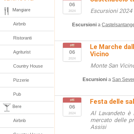
06
Mangiare
Escursioni 2024
2024
Airbnb
Escursioni
a
Castelsantange
Ristoranti
ott
Le Marche dal
06
Agriturist
Vicino
2024
Monte San Vicino
Country House
Escursioni
a
San Sever
Pizzerie
Pub
ott
Festa delle sal
Bere
06
Al Lavandeto è l
2024
mercato delle p
Airbnb
Assisi