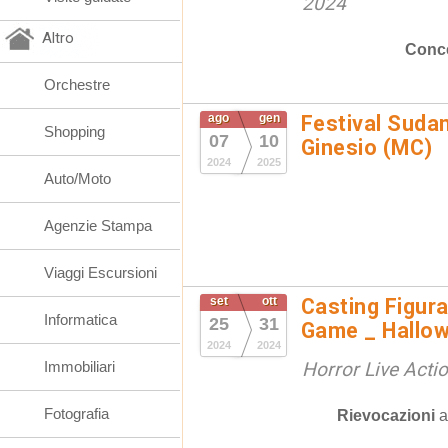
2024
Altro
Conce
Orchestre
ago
gen
Festival Suda
Shopping
07
10
Ginesio (MC)
2024
2025
Auto/Moto
Agenzie Stampa
Viaggi Escursioni
set
ott
Casting Figura
Informatica
25
31
Game _ Hallo
2024
2024
Immobiliari
Horror Live Act
Fotografia
Rievocazioni