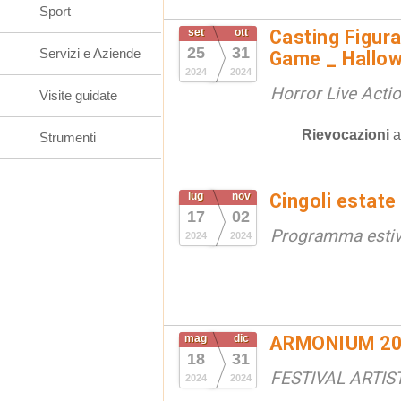
Sport
set
ott
Casting Figura
25
31
Servizi e Aziende
Game _ Hallo
2024
2024
Horror Live Act
Visite guidate
Rievocazioni
Strumenti
lug
nov
Cingoli estate
17
02
Programma esti
2024
2024
mag
dic
ARMONIUM 20
18
31
FESTIVAL ARTIS
2024
2024