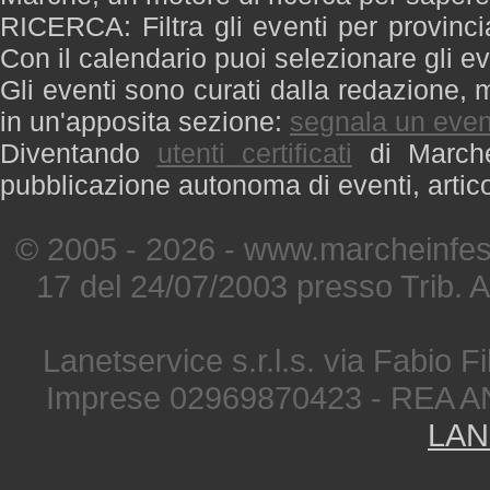
RICERCA: Filtra gli eventi per provinci
Con il calendario puoi selezionare gli ev
Gli eventi sono curati dalla redazione, m
in un'apposita sezione:
segnala un even
Diventando
utenti certificati
di Marche 
pubblicazione autonoma di eventi, artic
© 2005 - 2026 - www.marcheinfest
17 del 24/07/2003 presso Trib. 
Lanetservice s.r.l.s. via Fabio Fi
Imprese 02969870423 - REA A
LAN