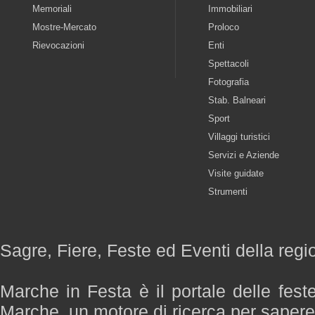
Memoriali
Immobiliari
Mostre-Mercato
Proloco
Rievocazioni
Enti
Spettacoli
Fotografia
Stab. Balneari
Sport
Villaggi turistici
Servizi e Aziende
Visite guidate
Strumenti
Sagre, Fiere, Feste ed Eventi della reg
Marche in Festa è il portale delle fest
Marche, un motore di ricerca per saper