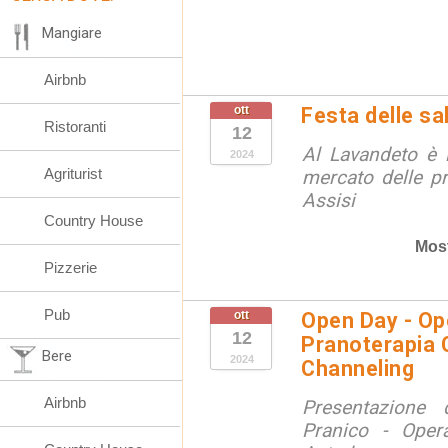
Mangiare
Airbnb
ott
Festa delle sal
Ristoranti
12
Al Lavandeto è l
2024
Agriturist
mercato delle p
Assisi
Country House
Mos
Pizzerie
Pub
ott
Open Day - Ope
12
Pranoterapia C
Bere
2024
Channeling
Airbnb
Presentazione 
Pranico - Opera