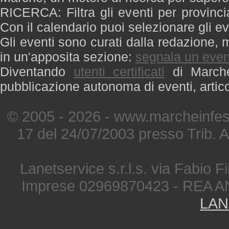
RICERCA: Filtra gli eventi per provinci
Con il calendario puoi selezionare gli ev
Gli eventi sono curati dalla redazione, m
in un'apposita sezione:
segnala un even
Diventando
utenti certificati
di Marche 
pubblicazione autonoma di eventi, artic
© 2005 - 2026 - www.marcheinfest
17 del 24/07/2003 presso Trib. 
Lanetservice s.r.l.s. via Fabio Fi
Imprese 02969870423 - REA A
LAN