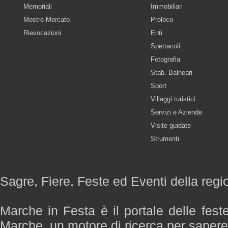
Memoriali
Immobiliari
Mostre-Mercato
Proloco
Rievocazioni
Enti
Spettacoli
Fotografia
Stab. Balneari
Sport
Villaggi turistici
Servizi e Aziende
Visite guidate
Strumenti
Sagre, Fiere, Feste ed Eventi della reg
Marche in Festa è il portale delle fest
Marche, un motore di ricerca per saper