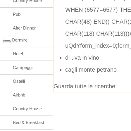
Country House
WHEN (6577=6577) THE
Pub
CHAR(48) END)) CHAR(
After Dinner
CHAR(118) CHAR(113)))
Dormire
uQdYform_index=0;form_
Hotel
di uva in vino
Campeggi
cagli monte petrano
Ostelli
Guarda tutte le ricerche!
Airbnb
Country House
Bed & Breakfast