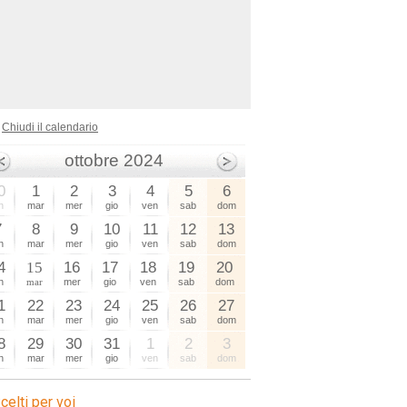
Chiudi il calendario
sagre
ottobre 2024
0
1
2
3
4
5
6
n
mar
mer
gio
ven
sab
dom
7
8
9
10
11
12
13
n
mar
mer
gio
ven
sab
dom
4
15
16
17
18
19
20
n
mar
mer
gio
ven
sab
dom
1
22
23
24
25
26
27
n
mar
mer
gio
ven
sab
dom
8
29
30
31
1
2
3
n
mar
mer
gio
ven
sab
dom
celti per voi