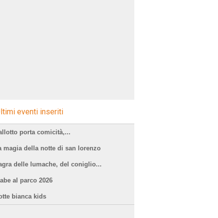
ltimi eventi inseriti
llotto porta comicità,...
a magia della notte di san lorenzo
agra delle lumache, del coniglio...
iabe al parco 2026
otte bianca kids