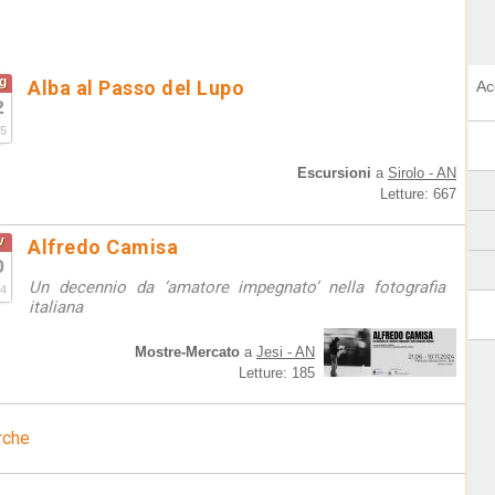
g
Alba al Passo del Lupo
Ac
2
5
Escursioni
a
Sirolo - AN
Letture: 667
v
Alfredo Camisa
0
Un decennio da ‘amatore impegnato’ nella fotografia
4
italiana
Mostre-Mercato
a
Jesi - AN
Letture: 185
rche