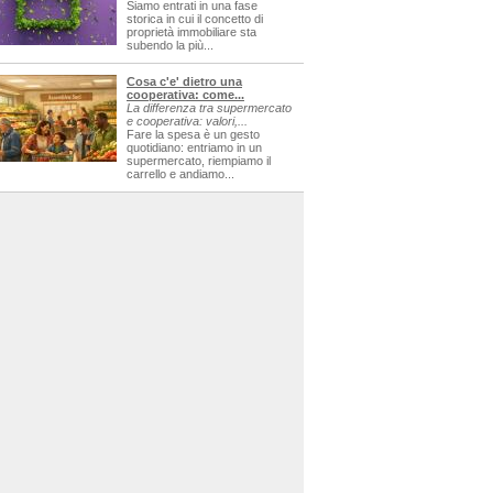
Siamo entrati in una fase
storica in cui il concetto di
proprietà immobiliare sta
subendo la più...
Cosa c'e' dietro una
cooperativa: come...
La differenza tra supermercato
e cooperativa: valori,...
Fare la spesa è un gesto
quotidiano: entriamo in un
supermercato, riempiamo il
carrello e andiamo...