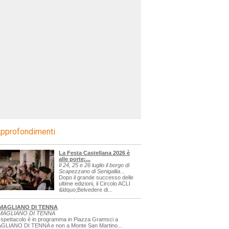
pprofondimenti
La Festa Castellana 2026 è
alle porte:...
Il 24, 25 e 26 luglio il borgo di
Scapezzano di Senigallia...
Dopo il grande successo delle
ultime edizioni, il Circolo ACLI
&ldquo;Belvedere di...
MAGLIANO DI TENNA
MAGLIANO DI TENNA
 spettacolo è in programma in Piazza Gramsci a
GLIANO DI TENNA e non a Monte San Martino...