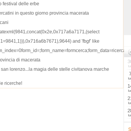
 festival delle erbe
ercatini in questo giorno provincia macerata
cani
datexml(9841,concat(0x2e,0x717a6a7171,(select
41=9841,1))),0x716a6b7671),9644) and 'fbgf' like
orm_index=0form_id=;form_name=formcerca;form_data=ricerca=
rovincia di macerata
3
lu
i san lorenzo...la magia delle stelle civitanova marche
lu
le ricerche!
1
lu
2
lu
2
lu
S