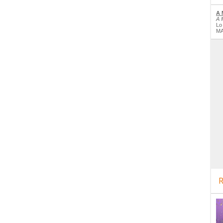
A 
A 
Lo
MA
R