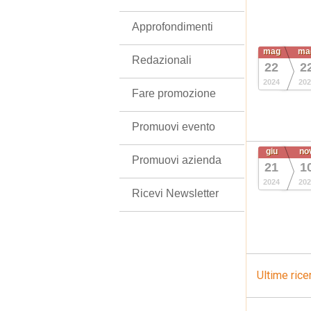
Approfondimenti
mag
ma
Redazionali
22
2
2024
202
Fare promozione
Promuovi evento
giu
no
Promuovi azienda
21
1
2024
202
Ricevi Newsletter
Ultime rice