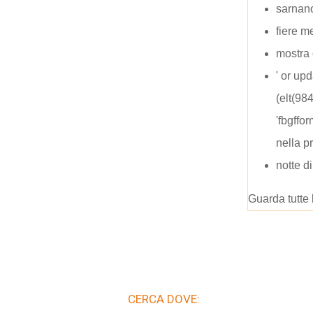
sarnano
fiere m
mostra 
' or up
(elt(98
'fbgff
nella p
notte d
Guarda tutte 
CERCA DOVE: