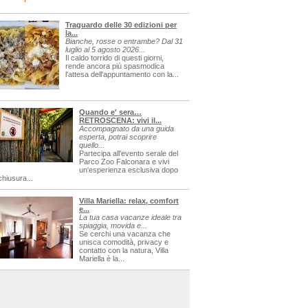
Traguardo delle 30 edizioni per
la...
Bianche, rosse o entrambe? Dal 31
luglio al 5 agosto 2026...
Il caldo torrido di questi giorni,
rende ancora più spasmodica
l'attesa dell'appuntamento con la...
Quando e' sera…
RETROSCENA: vivi il...
Accompagnato da una guida
esperta, potrai scoprire
quello...
Partecipa all'evento serale del
Parco Zoo Falconara e vivi
un'esperienza esclusiva dopo
chiusura...
Villa Mariella: relax, comfort
e...
La tua casa vacanze ideale tra
spiaggia, movida e...
Se cerchi una vacanza che
unisca comodità, privacy e
contatto con la natura, Villa
Mariella è la...