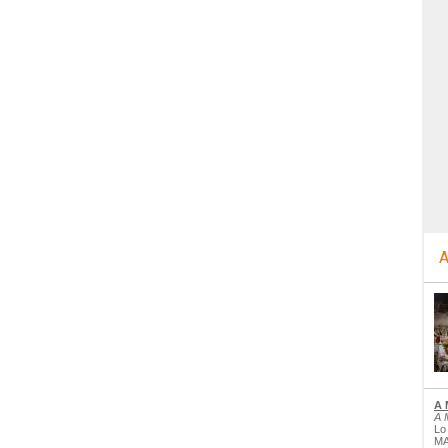
A
A 
A 
Lo
MA