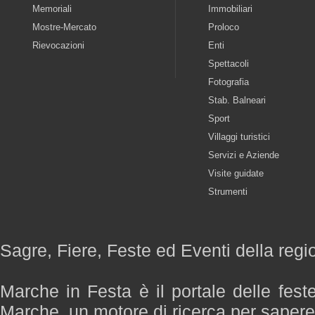
Memoriali
Immobiliari
Mostre-Mercato
Proloco
Rievocazioni
Enti
Spettacoli
Fotografia
Stab. Balneari
Sport
Villaggi turistici
Servizi e Aziende
Visite guidate
Strumenti
Sagre, Fiere, Feste ed Eventi della reg
Marche in Festa è il portale delle fest
Marche, un motore di ricerca per saper