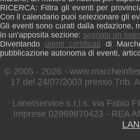
RICERCA: Filtra gli eventi per provinci
Con il calendario puoi selezionare gli ev
Gli eventi sono curati dalla redazione, m
in un'apposita sezione:
segnala un even
Diventando
utenti certificati
di Marche 
pubblicazione autonoma di eventi, artic
© 2005 - 2026 - www.marcheinfest
17 del 24/07/2003 presso Trib. 
Lanetservice s.r.l.s. via Fabio Fi
Imprese 02969870423 - REA A
LAN