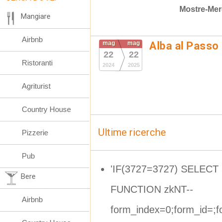
Mostre-Mer
Mangiare
Airbnb
mag
mag
Alba al Passo
22
22
Ristoranti
2024
2025
Agriturist
Country House
Ultime ricerche
Pizzerie
Pub
'IF(3727=3727) SELEC
Bere
FUNCTION zkNT--
Airbnb
form_index=0;form_id=;