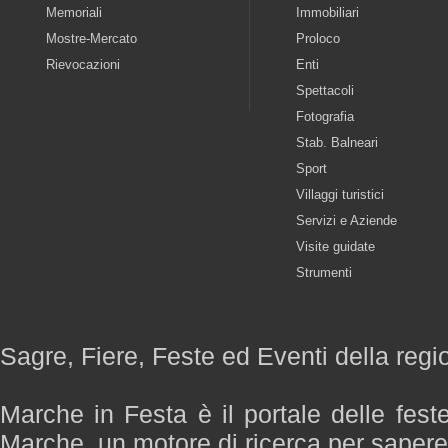
Memoriali
Immobiliari
Mostre-Mercato
Proloco
Rievocazioni
Enti
Spettacoli
Fotografia
Stab. Balneari
Sport
Villaggi turistici
Servizi e Aziende
Visite guidate
Strumenti
Sagre, Fiere, Feste ed Eventi della reg
Marche in Festa è il portale delle fest
Marche, un motore di ricerca per saper