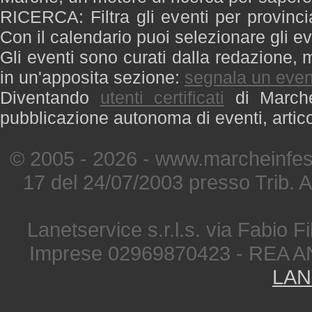
RICERCA: Filtra gli eventi per provinci
Con il calendario puoi selezionare gli ev
Gli eventi sono curati dalla redazione, m
in un'apposita sezione:
segnala un even
Diventando
utenti certificati
di Marche 
pubblicazione autonoma di eventi, artic
© 2005 - 2026 - www.marcheinfest
17 del 24/07/2003 presso Trib. 
Lanetservice s.r.l.s. via Fabio Fi
Imprese 02969870423 - REA A
LAN