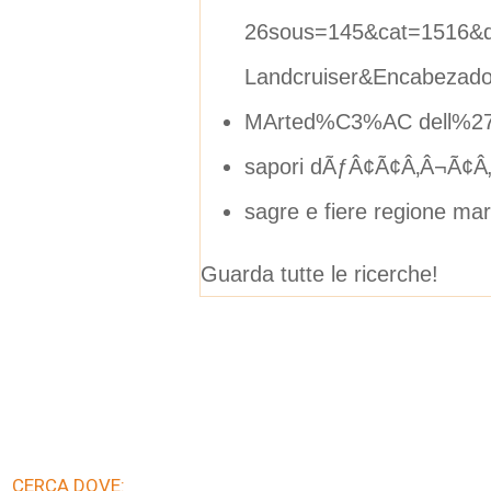
26sous=145&cat=1516&
Landcruiser&Encabeza
MArted%C3%AC dell%27
sapori dÃƒÂ¢Ã¢Â‚Â¬Ã¢Â
sagre e fiere regione ma
Guarda tutte le ricerche!
CERCA DOVE: