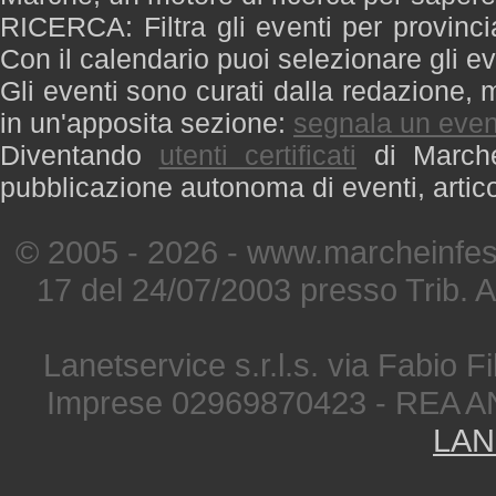
RICERCA: Filtra gli eventi per provinci
Con il calendario puoi selezionare gli ev
Gli eventi sono curati dalla redazione, m
in un'apposita sezione:
segnala un even
Diventando
utenti certificati
di Marche 
pubblicazione autonoma di eventi, artic
© 2005 - 2026 - www.marcheinfest
17 del 24/07/2003 presso Trib. 
Lanetservice s.r.l.s. via Fabio Fi
Imprese 02969870423 - REA A
LAN