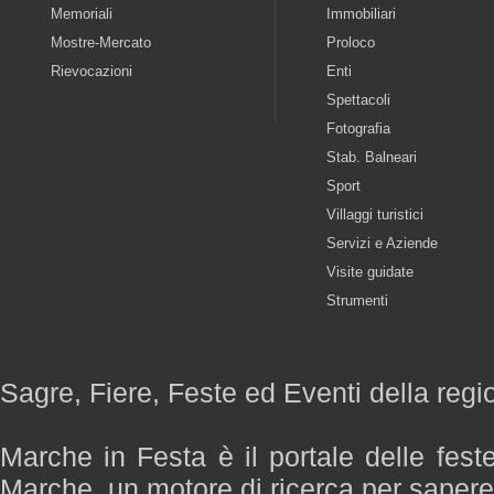
Memoriali
Immobiliari
Mostre-Mercato
Proloco
Rievocazioni
Enti
Spettacoli
Fotografia
Stab. Balneari
Sport
Villaggi turistici
Servizi e Aziende
Visite guidate
Strumenti
Sagre, Fiere, Feste ed Eventi della reg
Marche in Festa è il portale delle fest
Marche, un motore di ricerca per saper