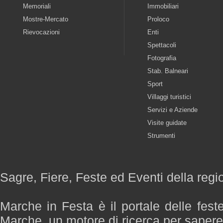
Memoriali
Immobiliari
Mostre-Mercato
Proloco
Rievocazioni
Enti
Spettacoli
Fotografia
Stab. Balneari
Sport
Villaggi turistici
Servizi e Aziende
Visite guidate
Strumenti
Sagre, Fiere, Feste ed Eventi della reg
Marche in Festa è il portale delle fest
Marche, un motore di ricerca per saper