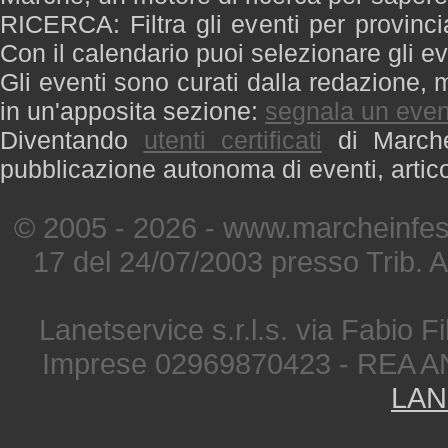
RICERCA: Filtra gli eventi per provinci
Con il calendario puoi selezionare gli ev
Gli eventi sono curati dalla redazione, m
in un'apposita sezione:
segnala un even
Diventando
utenti certificati
di Marche 
pubblicazione autonoma di eventi, artic
© 2005 - 2026 - www.marcheinfest
17 del 24/07/2003 presso Trib. 
Lanetservice s.r.l.s. via Fabio Fi
Imprese 02969870423 - REA A
LAN