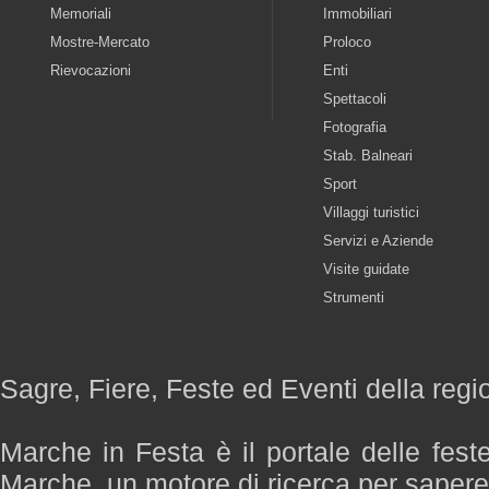
Memoriali
Immobiliari
Mostre-Mercato
Proloco
Rievocazioni
Enti
Spettacoli
Fotografia
Stab. Balneari
Sport
Villaggi turistici
Servizi e Aziende
Visite guidate
Strumenti
Sagre, Fiere, Feste ed Eventi della reg
Marche in Festa è il portale delle fest
Marche, un motore di ricerca per saper