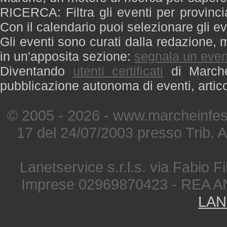
RICERCA: Filtra gli eventi per provinci
Con il calendario puoi selezionare gli ev
Gli eventi sono curati dalla redazione, m
in un'apposita sezione:
segnala un even
Diventando
utenti certificati
di Marche 
pubblicazione autonoma di eventi, artic
© 2005 - 2026 - www.marcheinfest
17 del 24/07/2003 presso Trib. 
Lanetservice s.r.l.s. via Fabio Fi
Imprese 02969870423 - REA A
LAN