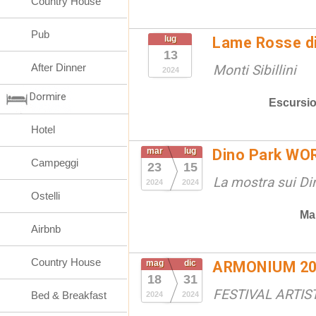
Country House
Pub
lug
Lame Rosse di 
13
After Dinner
Monti Sibillini
2024
Dormire
Escursio
Hotel
mar
lug
Dino Park WO
Campeggi
23
15
La mostra sui Din
2024
2024
Ostelli
Ma
Airbnb
Country House
mag
dic
ARMONIUM 20
18
31
FESTIVAL ARTIS
Bed & Breakfast
2024
2024