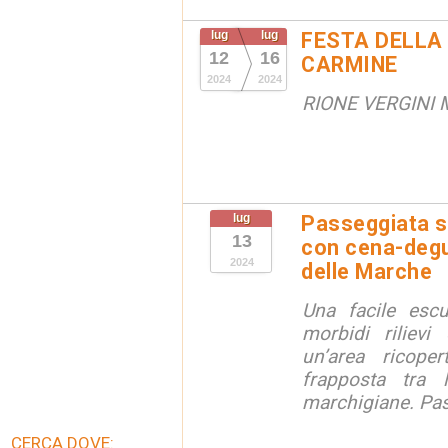
lug
lug
FESTA DELLA
12
16
CARMINE
2024
2024
RIONE VERGINI
lug
Passeggiata s
13
con cena-degu
2024
delle Marche
Una facile esc
morbidi rilievi
un’area ricope
frapposta tra 
marchigiane. Pas
CERCA DOVE: