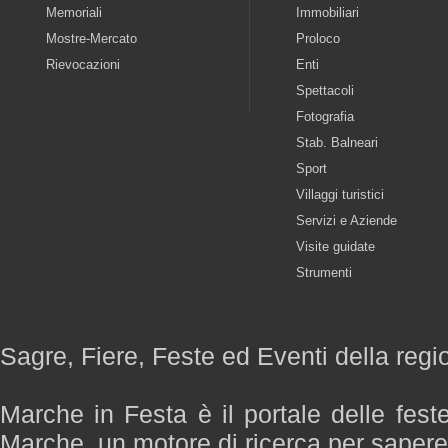
Memoriali
Immobiliari
Mostre-Mercato
Proloco
Rievocazioni
Enti
Spettacoli
Fotografia
Stab. Balneari
Sport
Villaggi turistici
Servizi e Aziende
Visite guidate
Strumenti
Sagre, Fiere, Feste ed Eventi della reg
Marche in Festa è il portale delle fest
Marche, un motore di ricerca per saper