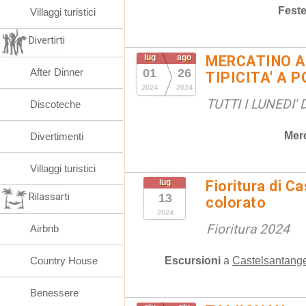
Fest
Villaggi turistici
Divertirti
lug
ago
MERCATINO A
After Dinner
01
26
TIPICITA' A 
2024
2024
TUTTI I LUNEDI'
Discoteche
Merc
Divertimenti
Villaggi turistici
lug
Fioritura di Ca
Rilassarti
13
colorato
2024
Fioritura 2024
Airbnb
Escursioni
a
Castelsantange
Country House
Benessere