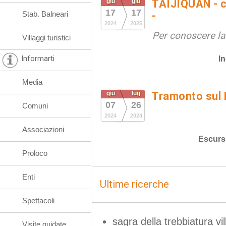
giu
giu
TAIJIQUAN - c
17
17
Stab. Balneari
-
2024
2025
Per conoscere la
Villaggi turistici
Informarti
In
Media
giu
lug
Tramonto sul
07
26
Comuni
2024
2024
Associazioni
Escurs
Proloco
Enti
Ultime ricerche
Spettacoli
sagra della trebbiatura vi
Visite guidate