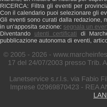
RICERCA: Filtra gli eventi per provinci
Con il calendario puoi selezionare gli ev
Gli eventi sono curati dalla redazione, m
in un'apposita sezione:
segnala un even
Diventando
utenti certificati
di Marche 
pubblicazione autonoma di eventi, artic
© 2005 - 2026 - www.marcheinfest
17 del 24/07/2003 presso Trib. 
Lanetservice s.r.l.s. via Fabio Fi
Imprese 02969870423 - REA A
LAN