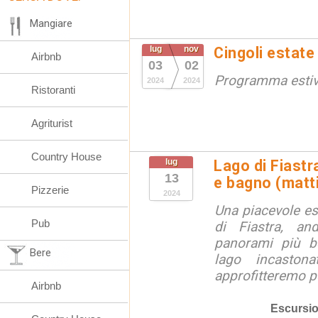
Mangiare
lug
nov
Cingoli estate
Airbnb
03
02
Programma esti
2024
2024
Ristoranti
Agriturist
Country House
lug
Lago di Fiastr
13
e bagno (matt
Pizzerie
2024
Una piacevole es
Pub
di Fiastra, an
panorami più be
Bere
lago incaston
approfitteremo pe
Airbnb
Escursio