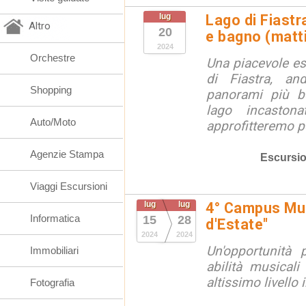
lug
Lago di Fiastr
Altro
20
e bagno (matt
2024
Orchestre
Una piacevole es
di Fiastra, an
Shopping
panorami più be
lago incaston
Auto/Moto
approfitteremo pe
Agenzie Stampa
Escursio
Viaggi Escursioni
lug
lug
4° Campus Mus
Informatica
15
28
d'Estate"
2024
2024
Un'opportunità 
Immobiliari
abilità musical
altissimo livello
Fotografia