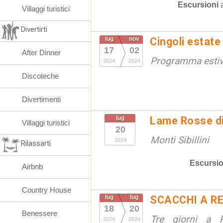
Escursioni
Villaggi turistici
Divertirti
lug
nov
Cingoli estate
17
02
After Dinner
Programma esti
2024
2024
Discoteche
Divertimenti
lug
Lame Rosse di 
Villaggi turistici
20
Monti Sibillini
2024
Rilassarti
Escursio
Airbnb
Country House
lug
lug
SCACCHI A R
18
20
Benessere
Tre giorni a 
2024
2024