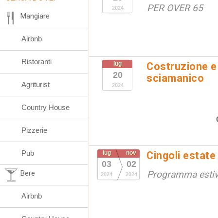
PER OVER 65
2024
Mangiare
Airbnb
Ristoranti
lug
Costruzione e 
20
sciamanico
Agriturist
2024
Country House
Pizzerie
Pub
lug
nov
Cingoli estate
03
02
Bere
Programma esti
2024
2024
Airbnb