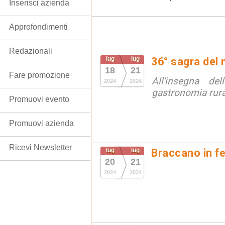
Inserisci azienda
Approfondimenti
Redazionali
lug
lug
36° sagra del 
18
21
Fare promozione
All'insegna del
2024
2024
gastronomia rura
Promuovi evento
Promuovi azienda
Ricevi Newsletter
lug
lug
Braccano in f
20
21
2024
2024