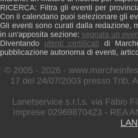
RICERCA: Filtra gli eventi per provinci
Con il calendario puoi selezionare gli ev
Gli eventi sono curati dalla redazione, m
in un'apposita sezione:
segnala un even
Diventando
utenti certificati
di Marche 
pubblicazione autonoma di eventi, artic
© 2005 - 2026 - www.marcheinfest
17 del 24/07/2003 presso Trib. 
Lanetservice s.r.l.s. via Fabio Fi
Imprese 02969870423 - REA A
LAN