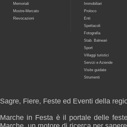
Memoriali
Immobiliari
Mostre-Mercato
Proloco
Rievocazioni
Enti
Spettacoli
Fotografia
Stab. Balneari
Sport
Villaggi turistici
Servizi e Aziende
Visite guidate
Strumenti
Sagre, Fiere, Feste ed Eventi della reg
Marche in Festa è il portale delle fest
Marche, un motore di ricerca per saper