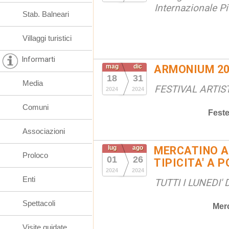
Internazionale Pi
Stab. Balneari
Villaggi turistici
Informarti
mag
dic
ARMONIUM 20
18
31
Media
FESTIVAL ARTIS
2024
2024
Comuni
Fest
Associazioni
lug
ago
MERCATINO A
Proloco
01
26
TIPICITA' A 
2024
2024
Enti
TUTTI I LUNEDI'
Spettacoli
Merc
Visite guidate