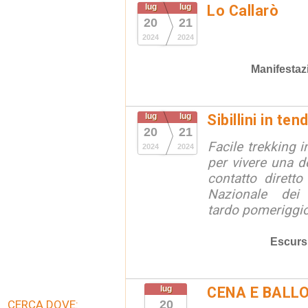
lug
lug
Lo Callarò
20
21
2024
2024
Manifestaz
lug
lug
Sibillini in te
20
21
Facile trekking i
2024
2024
per vivere una de
contatto dirett
Nazionale dei M
tardo pomeriggio 
Escurs
lug
CENA E BALL
CERCA DOVE:
20