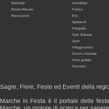
Memoriali
Immobiliari
Mostre-Mercato
Proloco
Rievocazioni
Enti
Spettacoli
Fotografia
Stab. Balneari
Sport
Villaggi turistici
Servizi e Aziende
Visite guidate
Strumenti
Sagre, Fiere, Feste ed Eventi della reg
Marche in Festa è il portale delle fest
Marche, un motore di ricerca per saper