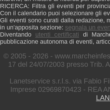
RICERCA: Filtra gli eventi per provinci
Con il calendario puoi selezionare gli ev
Gli eventi sono curati dalla redazione, m
in un'apposita sezione:
segnala un even
Diventando
utenti certificati
di Marche 
pubblicazione autonoma di eventi, artic
© 2005 - 2026 - www.marcheinfest
17 del 24/07/2003 presso Trib. 
Lanetservice s.r.l.s. via Fabio Fi
Imprese 02969870423 - REA A
LAN