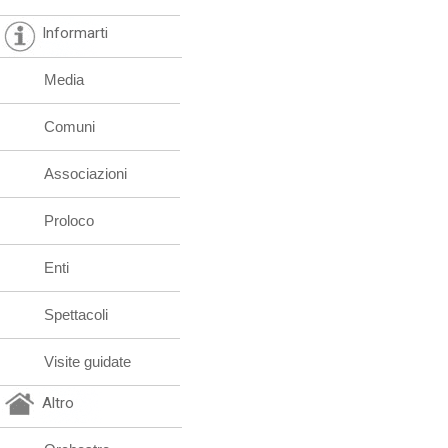
Stab. Balneari
Villaggi turistici
Informarti
Media
Comuni
Associazioni
Proloco
Enti
Spettacoli
Visite guidate