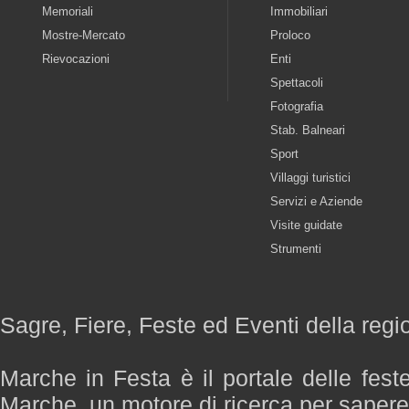
Memoriali
Immobiliari
Mostre-Mercato
Proloco
Rievocazioni
Enti
Spettacoli
Fotografia
Stab. Balneari
Sport
Villaggi turistici
Servizi e Aziende
Visite guidate
Strumenti
Sagre, Fiere, Feste ed Eventi della reg
Marche in Festa è il portale delle fest
Marche, un motore di ricerca per saper