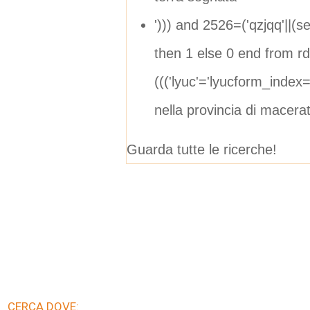
'))) and 2526=('qzjqq'||(
then 1 else 0 end from rd
((('lyuc'='lyucform_ind
nella provincia di macera
Guarda tutte le ricerche!
CERCA DOVE: