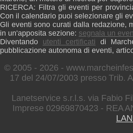
RICERCA: Filtra gli eventi per provinci
Con il calendario puoi selezionare gli ev
Gli eventi sono curati dalla redazione, m
in un'apposita sezione:
segnala un even
Diventando
utenti certificati
di Marche 
pubblicazione autonoma di eventi, artic
© 2005 - 2026 - www.marcheinfest
17 del 24/07/2003 presso Trib. 
Lanetservice s.r.l.s. via Fabio Fi
Imprese 02969870423 - REA A
LAN