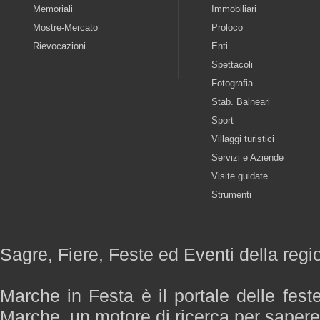
Memoriali
Immobiliari
Mostre-Mercato
Proloco
Rievocazioni
Enti
Spettacoli
Fotografia
Stab. Balneari
Sport
Villaggi turistici
Servizi e Aziende
Visite guidate
Strumenti
Sagre, Fiere, Feste ed Eventi della reg
Marche in Festa è il portale delle fest
Marche, un motore di ricerca per saper