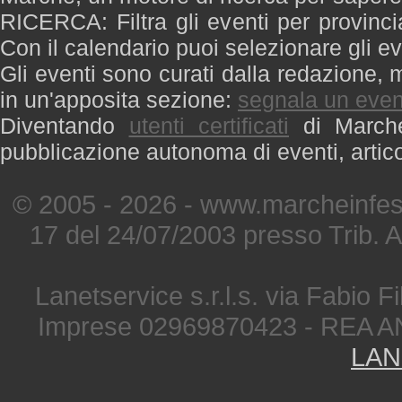
RICERCA: Filtra gli eventi per provinci
Con il calendario puoi selezionare gli ev
Gli eventi sono curati dalla redazione, m
in un'apposita sezione:
segnala un even
Diventando
utenti certificati
di Marche 
pubblicazione autonoma di eventi, artic
© 2005 - 2026 - www.marcheinfest
17 del 24/07/2003 presso Trib. 
Lanetservice s.r.l.s. via Fabio Fi
Imprese 02969870423 - REA A
LAN