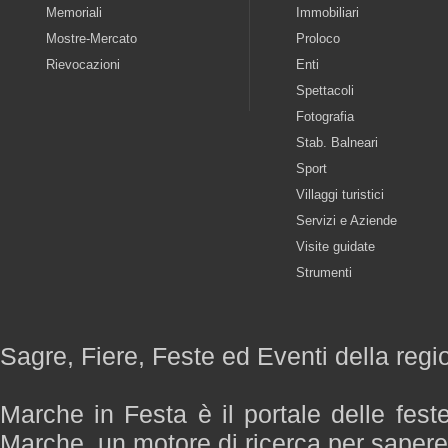
Memoriali
Immobiliari
Mostre-Mercato
Proloco
Rievocazioni
Enti
Spettacoli
Fotografia
Stab. Balneari
Sport
Villaggi turistici
Servizi e Aziende
Visite guidate
Strumenti
Sagre, Fiere, Feste ed Eventi della reg
Marche in Festa è il portale delle fest
Marche, un motore di ricerca per saper