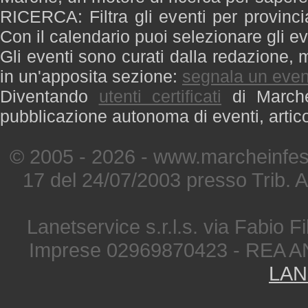
RICERCA: Filtra gli eventi per provinci
Con il calendario puoi selezionare gli ev
Gli eventi sono curati dalla redazione, m
in un'apposita sezione:
segnala un even
Diventando
utenti certificati
di Marche 
pubblicazione autonoma di eventi, artic
© 2005 - 2026 - www.marcheinfest
17 del 24/07/2003 presso Trib. 
Lanetservice s.r.l.s. via Fabio Fi
Imprese 02969870423 - REA A
LAN