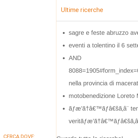
Ultime ricerche
sagre e feste abruzzo a
eventi a tolentino il 6 se
AND
8088=1905#form_index=
nella provincia di macera
motobenedizione Loreto
ãƒæ’ã†â€™ãƒâ€šã‚â¨ te
veritãƒæ’ã†â€™ãƒâ€šã‚â 
CERCA DOVE: