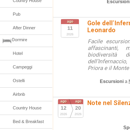
Country House
Escursion
Pub
ago
Gole dell’Infe
After Dinner
11
Leonardo
2026
Dormire
Facile escursio
affascinanti, 
Hotel
biodiversità 
dell’Infernaccio
Campeggi
Priora e il Monte 
Ostelli
Escursioni
a
Airbnb
ago
ago
Note nel Silen
12
20
Country House
2026
2026
Bed & Breakfast
Spe