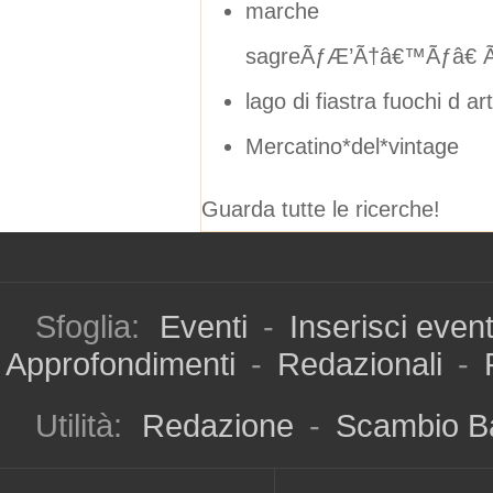
marche
sagreÃƒÆ’Ã†â€™Ãƒâ€ Ã
lago di fiastra fuochi d art
Mercatino*del*vintage
Guarda tutte le ricerche!
Sfoglia:
Eventi
-
Inserisci even
Approfondimenti
-
Redazionali
-
Utilità:
Redazione
-
Scambio B