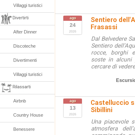
Villaggi turistici
Divertirti
ago
Sentiero dell'
24
Frasassi
After Dinner
2026
Dal Belvedere S
Sentiero dell’Aqu
Discoteche
rocce, borghi 
soste in alcuni
Divertimenti
cercare di vedere 
Villaggi turistici
Escursi
Rilassarti
Airbnb
ago
Castelluccio so
13
Sibillini
Country House
2026
Una piacevole s
atmosfera dell’
Benessere