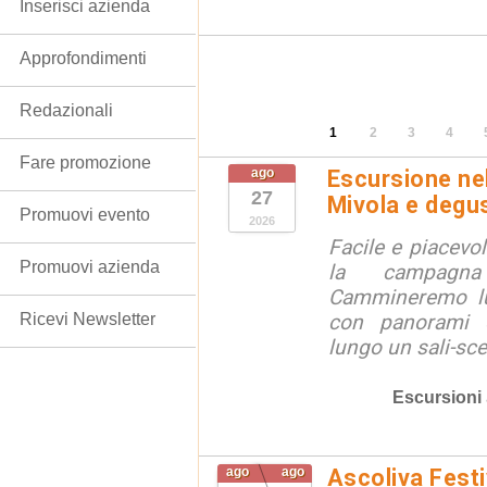
Inserisci azienda
Approfondimenti
Redazionali
1
2
3
4
Fare promozione
ago
Escursione ne
27
Mivola e degus
Promuovi evento
2026
Facile e piacevol
Promuovi azienda
la campagna
Cammineremo l
Ricevi Newsletter
con panorami 
lungo un sali-scen
Escursioni
ago
ago
Ascoliva Festi