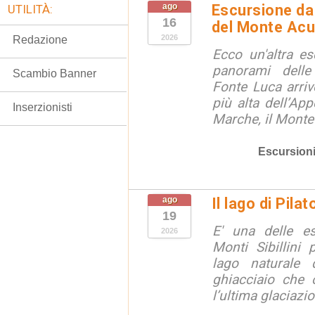
ago
Escursione da 
UTILITÀ:
16
del Monte Acu
2026
Redazione
Ecco un'altra e
panorami dell
Scambio Banner
Fonte Luca arri
più alta dell’App
Inserzionisti
Marche, il Monte
Escursion
ago
Il lago di Pila
19
E' una delle e
2026
Monti Sibillini 
lago naturale d
ghiacciaio che 
l’ultima glaciazion