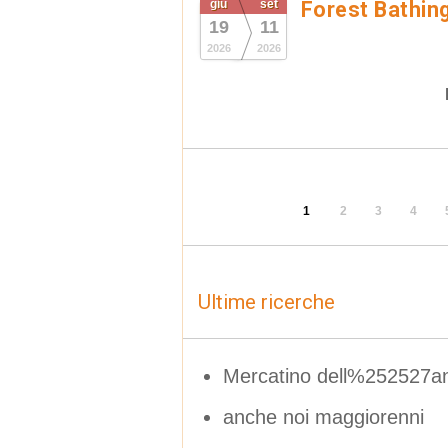
giu
set
Forest Bathin
19
11
2026
2026
1
2
3
4
Ultime ricerche
Mercatino dell%252527anti
anche noi maggiorenni