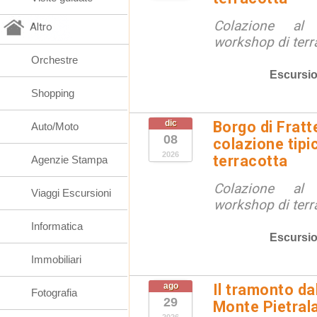
Colazione al
Altro
workshop di terr
Orchestre
Escursio
Shopping
dic
Borgo di Fratt
Auto/Moto
08
colazione tipi
2026
terracotta
Agenzie Stampa
Colazione al
Viaggi Escursioni
workshop di terr
Informatica
Escursio
Immobiliari
ago
Il tramonto da
Fotografia
29
Monte Pietral