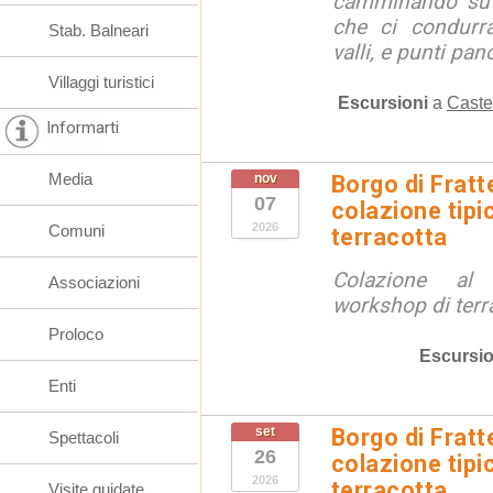
camminando su s
che ci condurra
Stab. Balneari
valli, e punti pano
Villaggi turistici
Escursioni
a
Caste
Informarti
Media
nov
Borgo di Fratt
07
colazione tipi
2026
Comuni
terracotta
Colazione al
Associazioni
workshop di terr
Proloco
Escursio
Enti
set
Borgo di Fratt
Spettacoli
26
colazione tipi
2026
terracotta
Visite guidate