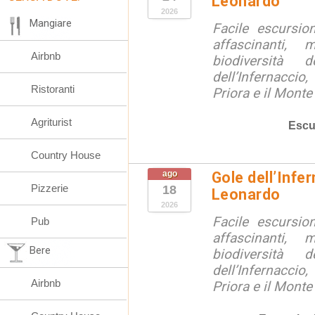
Leonardo
2026
Mangiare
Facile escursio
affascinanti, 
Airbnb
biodiversità 
dell’Infernaccio
Ristoranti
Priora e il Monte 
Agriturist
Escu
Country House
ago
Gole dell’Infe
Pizzerie
18
Leonardo
2026
Facile escursio
Pub
affascinanti, 
Bere
biodiversità 
dell’Infernaccio
Airbnb
Priora e il Monte 