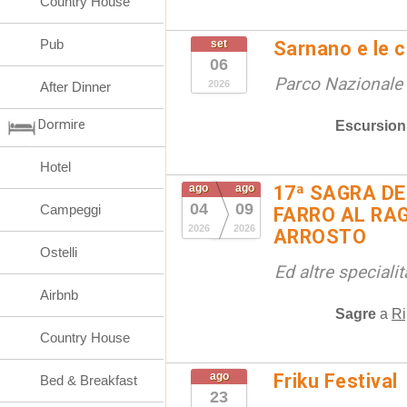
Country House
Pub
set
Sarnano e le 
06
Parco Nazionale d
2026
After Dinner
Dormire
Escursion
Hotel
ago
ago
17ª SAGRA DE
04
09
Campeggi
FARRO AL RAG
2026
2026
ARROSTO
Ostelli
Ed altre special
Airbnb
Sagre
a
Ri
Country House
ago
Friku Festival
Bed & Breakfast
23