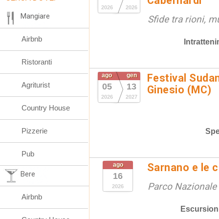
Cabernardi
2026
2026
Mangiare
Sfide tra rioni, m
Airbnb
Intratten
Ristoranti
ago
gen
Festival Suda
Agriturist
05
13
Ginesio (MC)
2026
2027
Country House
Pizzerie
Spe
Pub
ago
Sarnano e le 
Bere
16
Parco Nazionale d
2026
Airbnb
Escursion