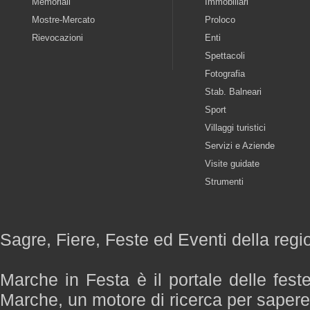
Memoriali
Immobiliari
Mostre-Mercato
Proloco
Rievocazioni
Enti
Spettacoli
Fotografia
Stab. Balneari
Sport
Villaggi turistici
Servizi e Aziende
Visite guidate
Strumenti
Sagre, Fiere, Feste ed Eventi della reg
Marche in Festa è il portale delle fest
Marche, un motore di ricerca per saper