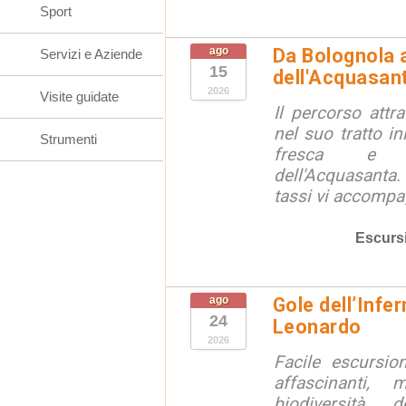
Sport
ago
Da Bolognola a
Servizi e Aziende
15
dell'Acquasan
2026
Visite guidate
Il percorso attra
nel suo tratto in
Strumenti
fresca e lu
dell'Acquasanta.
tassi vi accompag
Escurs
ago
Gole dell’Infe
24
Leonardo
2026
Facile escursio
affascinanti, 
biodiversità 