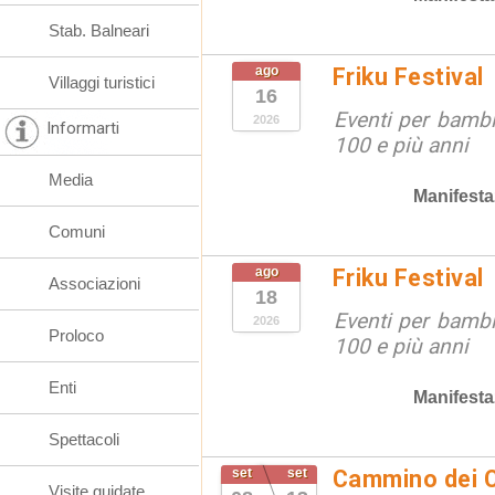
Stab. Balneari
ago
Friku Festival
Villaggi turistici
16
Eventi per bambin
2026
Informarti
100 e più anni
Media
Manifesta
Comuni
ago
Friku Festival
Associazioni
18
Eventi per bambin
2026
Proloco
100 e più anni
Enti
Manifesta
Spettacoli
set
set
Cammino dei C
Visite guidate