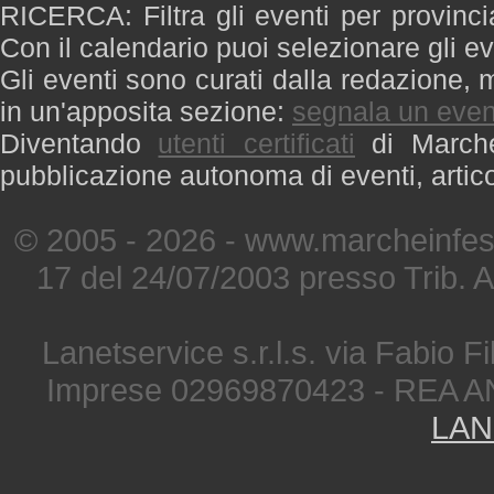
RICERCA: Filtra gli eventi per provinci
Con il calendario puoi selezionare gli ev
Gli eventi sono curati dalla redazione, m
in un'apposita sezione:
segnala un even
Diventando
utenti certificati
di Marche 
pubblicazione autonoma di eventi, artic
© 2005 - 2026 - www.marcheinfest
17 del 24/07/2003 presso Trib. 
Lanetservice s.r.l.s. via Fabio Fi
Imprese 02969870423 - REA A
LAN