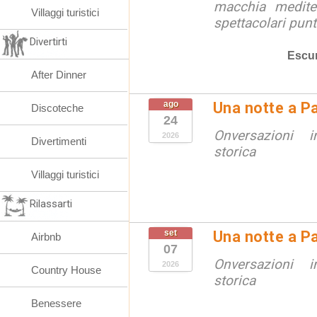
macchia medite
Villaggi turistici
spettacolari punt
Divertirti
Escur
After Dinner
ago
Una notte a Pa
Discoteche
24
Onversazioni i
2026
Divertimenti
storica
Villaggi turistici
Rilassarti
set
Una notte a Pa
Airbnb
07
Onversazioni i
2026
Country House
storica
Benessere