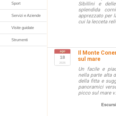
Sibillini e del
Sport
splendida corn
apprezzato per la
Servizi e Aziende
cui la lecceta relit
Visite guidate
Strumenti
ago
Il Monte Coner
18
sul mare
2026
Un facile e piac
nella parte alta
della fitta e sug
panoramici verso
picco sul mare v.
Escurs