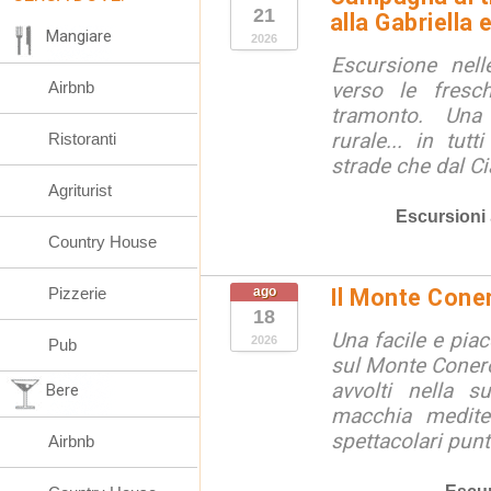
21
alla Gabriella 
Mangiare
2026
Escursione nell
Airbnb
verso le fresc
tramonto. Una
rurale... in tut
Ristoranti
strade che dal Ci
Agriturist
Escursioni
Country House
Pizzerie
ago
Il Monte Cone
18
Una facile e pia
2026
Pub
sul Monte Conero,
avvolti nella s
Bere
macchia medite
spettacolari punt
Airbnb