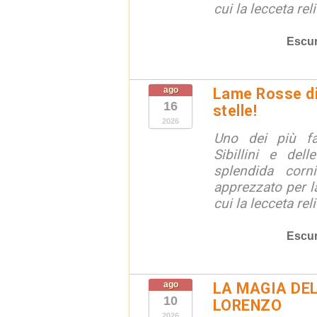
cui la lecceta relit
Escur
ago
Lame Rosse di 
16
stelle!
2026
Uno dei più fa
Sibillini e del
splendida corn
apprezzato per la
cui la lecceta relit
Escur
ago
LA MAGIA DE
10
LORENZO
2026