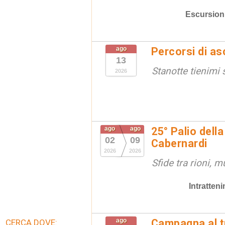
Escursion
ago
Percorsi di as
13
Stanotte tienimi 
2026
ago
ago
25° Palio della
02
09
Cabernardi
2026
2026
Sfide tra rioni, m
Intratten
ago
Campagna al t
CERCA DOVE: