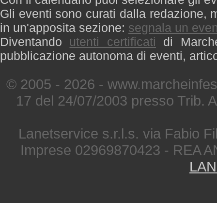
Gli eventi sono curati dalla redazione, m
in un'apposita sezione:
segnala un even
Diventando
utenti certificati
di Marche 
pubblicazione autonoma di eventi, artic
© 2005 - 2026 - www.marcheinfest
17 del 24/07/2003 presso Trib. 
Lanetservice s.r.l.s. via Fabio Fi
Imprese 02969870423 - REA A
LAN