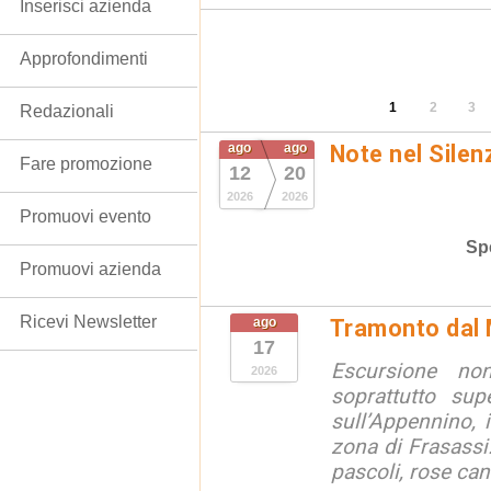
Inserisci azienda
Approfondimenti
1
2
3
Redazionali
ago
ago
Note nel Silen
Fare promozione
12
20
2026
2026
Promuovi evento
Spe
Promuovi azienda
Ricevi Newsletter
ago
Tramonto dal
17
Escursione no
2026
soprattutto sup
sull’Appennino, i
zona di Frasass
pascoli, rose cani