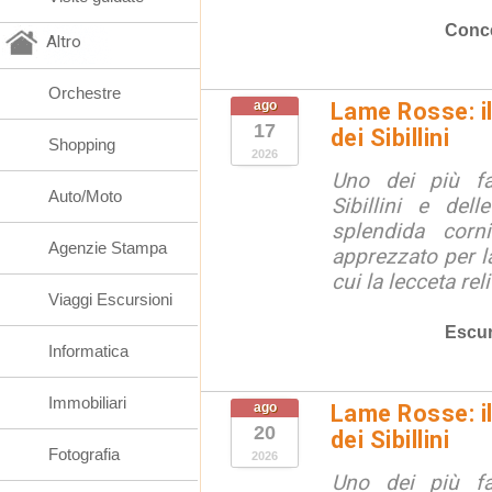
Conce
Altro
Orchestre
ago
Lame Rosse: i
17
dei Sibillini
Shopping
2026
Uno dei più fa
Auto/Moto
Sibillini e del
splendida corn
Agenzie Stampa
apprezzato per la
cui la lecceta relit
Viaggi Escursioni
Escur
Informatica
Immobiliari
ago
Lame Rosse: i
20
dei Sibillini
Fotografia
2026
Uno dei più fa