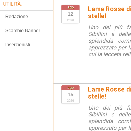
UTILITÀ:
ago
Lame Rosse di 
12
stelle!
Redazione
2026
Uno dei più fa
Scambio Banner
Sibillini e del
splendida corn
Inserzionisti
apprezzato per la
cui la lecceta relit
ago
Lame Rosse di 
15
stelle!
2026
Uno dei più fa
Sibillini e del
splendida corn
apprezzato per la