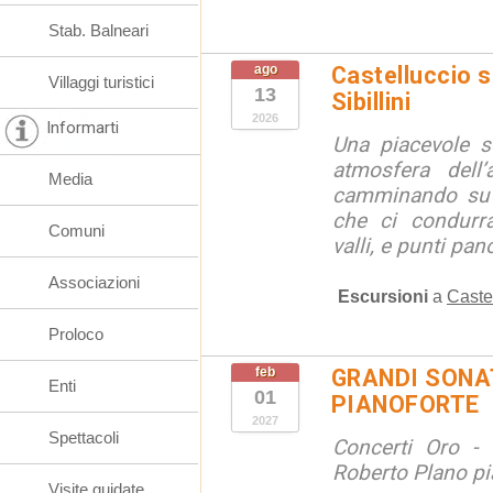
Stab. Balneari
ago
Castelluccio so
Villaggi turistici
13
Sibillini
2026
Informarti
Una piacevole s
atmosfera dell’
Media
camminando su s
che ci condurra
Comuni
valli, e punti pano
Associazioni
Escursioni
a
Caste
Proloco
feb
GRANDI SONAT
Enti
01
PIANOFORTE
2027
Spettacoli
Concerti Oro - 
Roberto Plano pi
Visite guidate