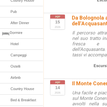
Escur
Country House
Pub
ago
Da Bolognola a
15
dell'Acquasan
After Dinner
2026
Il percorso attra
Dormire
nel suo tratto in
fresca e lu
Hotel
dell'Acquasanta.
tassi vi accompag
Campeggi
Escurs
Ostelli
Airbnb
ago
Il Monte Cone
14
Country House
Una facile e pia
2026
sul Monte Conero,
Bed & Breakfast
avvolti nella s