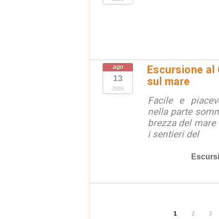
ago
Escursione al
13
sul mare
2026
Facile e piacev
nella parte somm
brezza del mare 
i sentieri del
Escurs
1
2
3