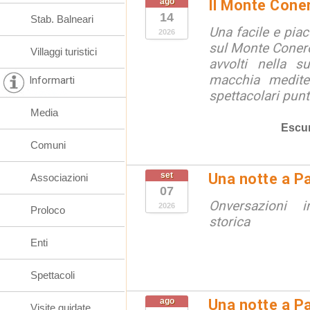
ago
Il Monte Cone
14
Stab. Balneari
Una facile e pia
2026
sul Monte Conero,
Villaggi turistici
avvolti nella s
macchia medite
Informarti
spettacolari punt
Media
Escur
Comuni
set
Una notte a Pa
Associazioni
07
Onversazioni i
2026
Proloco
storica
Enti
Spettacoli
ago
Una notte a Pa
Visite guidate