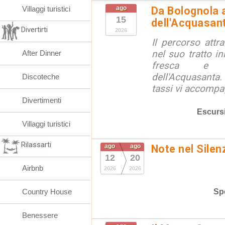
Villaggi turistici
ago
Da Bolognola a
15
dell'Acquasan
Divertirti
2026
Il percorso attra
nel suo tratto in
After Dinner
fresca e lu
dell'Acquasanta.
Discoteche
tassi vi accompag
Divertimenti
Escurs
Villaggi turistici
Rilassarti
ago
ago
Note nel Silen
12
20
Airbnb
2026
2026
Spe
Country House
Benessere