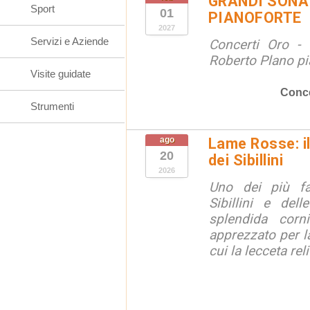
GRANDI SONAT
Sport
01
PIANOFORTE
2027
Servizi e Aziende
Concerti Oro - 
Roberto Plano pi
Visite guidate
Conce
Strumenti
ago
Lame Rosse: i
20
dei Sibillini
2026
Uno dei più fa
Sibillini e del
splendida corn
apprezzato per la
cui la lecceta relit