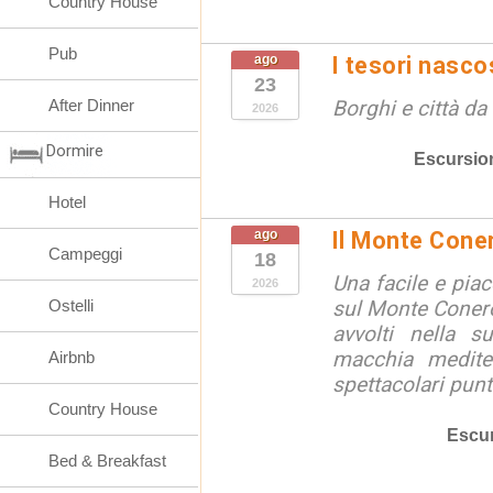
Country House
Pub
ago
I tesori nasco
23
After Dinner
Borghi e città da
2026
Dormire
Escursio
Hotel
ago
Il Monte Cone
Campeggi
18
Una facile e pia
2026
Ostelli
sul Monte Conero,
avvolti nella s
macchia medite
Airbnb
spettacolari punt
Country House
Escur
Bed & Breakfast