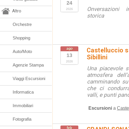
24
Onversazioni i
2026
Altro
storica
Orchestre
Shopping
ago
Castelluccio so
Auto/Moto
13
Sibillini
2026
Agenzie Stampa
Una piacevole s
atmosfera dell’
Viaggi Escursioni
camminando su s
che ci condurra
Informatica
valli, e punti pano
Immobiliari
Escursioni
a
Caste
Fotografia
feb