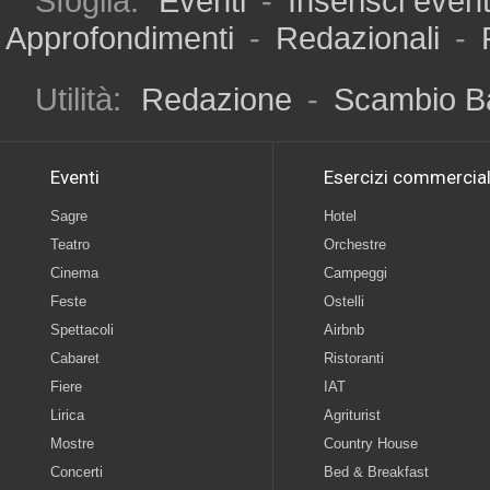
Sfoglia:
Eventi
-
Inserisci even
Approfondimenti
-
Redazionali
-
Utilità:
Redazione
-
Scambio B
Eventi
Esercizi commercial
Sagre
Hotel
Teatro
Orchestre
Cinema
Campeggi
Feste
Ostelli
Spettacoli
Airbnb
Cabaret
Ristoranti
Fiere
IAT
Lirica
Agriturist
Mostre
Country House
Concerti
Bed & Breakfast