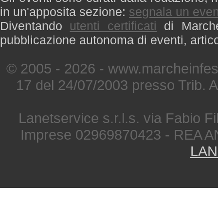
in un'apposita sezione:
segnala un even
Diventando
utenti certificati
di Marche 
pubblicazione autonoma di eventi, artic
© 2005 - 2026 - www.marcheinfest
17 del 24/07/2003 presso Trib. 
Lanetservice s.r.l.s. via Fabio Fi
Imprese 02969870423 - REA A
LAN