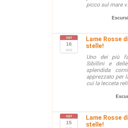
picco sul mare v.
Escurs
ago
Lame Rosse di 
16
stelle!
2026
Uno dei più fa
Sibillini e del
splendida corn
apprezzato per la
cui la lecceta relit
Escur
ago
Lame Rosse di 
15
stelle!