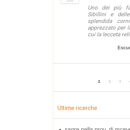
2026
Uno dei più fa
Sibillini e del
splendida corn
apprezzato per la
cui la lecceta relit
Escur
1
2
3
Ultime ricerche
sagre nella prov. di mceve