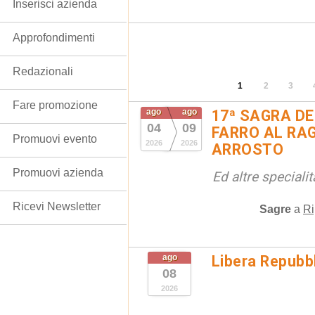
Inserisci azienda
Approfondimenti
Redazionali
1
2
3
Fare promozione
ago
ago
17ª SAGRA DE
04
09
FARRO AL RAG
Promuovi evento
2026
2026
ARROSTO
Promuovi azienda
Ed altre special
Ricevi Newsletter
Sagre
a
Ri
ago
Libera Repubbl
08
2026