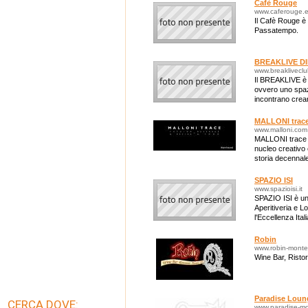
Cafè Rouge
www.caferouge.
Il Cafè Rouge è 
Passatempo.
BREAKLIVE D
www.breaklivecl
Il BREAKLIVE è u
ovvero uno spazi
incontrano crean
"cafe" americani 
MALLONI trac
www.malloni.com
MALLONI trace è 
nucleo creativo 
storia decennale
frontiere di rice
SPAZIO ISI
www.spazioisi.it
SPAZIO ISI è un 
Aperitiveria e L
l'Eccellenza Ital
Eventi e Cene...
Robin
www.robin-mont
Wine Bar, Ristor
Paradise Loun
CERCA DOVE:
www.paradise-m