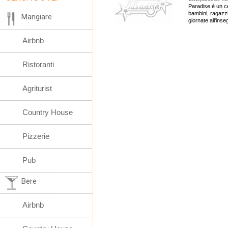
Paradise è un ce
bambini, ragazzi
Mangiare
giornate all'inse
Airbnb
Ristoranti
Agriturist
Country House
Pizzerie
Pub
Bere
Airbnb