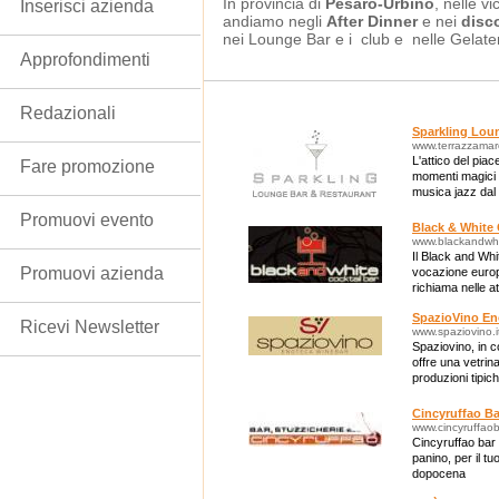
In provincia di
Pesaro-Urbino
, nelle v
Inserisci azienda
andiamo negli
After Dinner
e nei
disc
nei Lounge Bar e i club e nelle Gelater
Approfondimenti
Redazionali
Sparkling Lou
www.terrazzamarc
L'attico del pia
Fare promozione
momenti magici do
musica jazz dal 
Promuovi evento
Black & White 
www.blackandwhi
Il Black and Whi
Promuovi azienda
vocazione europ
richiama nelle a
anni '60 e '70.
SpazioVino En
Ricevi Newsletter
www.spaziovino.i
Spaziovino, in c
offre una vetrina
produzioni tipic
Cincyruffao Ba
www.cincyruffaoba
Cincyruffao bar 
panino, per il tu
dopocena