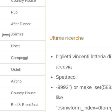
Country House
Pub
After Dinner
Dormire
Ultime ricerche
Hotel
biglietti vincenti lotteria 
Campeggi
arcevia
Ostelli
Spettacoli
Airbnb
-9992") or make_set(58
Country House
like
Bed & Breakfast
"esmwform_index=0form_