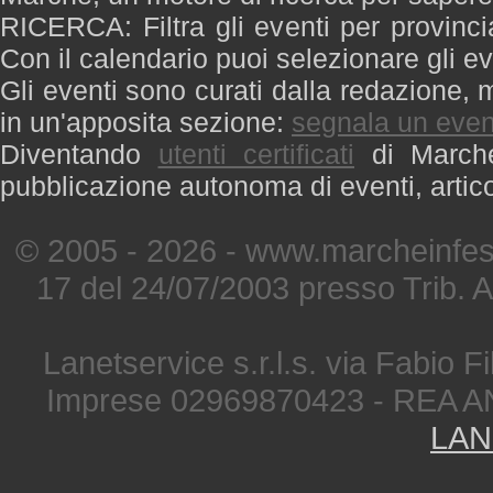
RICERCA: Filtra gli eventi per provinci
Con il calendario puoi selezionare gli ev
Gli eventi sono curati dalla redazione, m
in un'apposita sezione:
segnala un even
Diventando
utenti certificati
di Marche 
pubblicazione autonoma di eventi, artic
© 2005 - 2026 - www.marcheinfest
17 del 24/07/2003 presso Trib. 
Lanetservice s.r.l.s. via Fabio Fi
Imprese 02969870423 - REA A
LAN