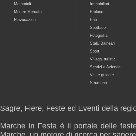
Memoriali
Immobiliari
Mostre-Mercato
Proloco
Rievocazioni
Enti
Spettacoli
Fotografia
Stab. Balneari
Sport
Villaggi turistici
Servizi e Aziende
Visite guidate
Strumenti
Sagre, Fiere, Feste ed Eventi della reg
Marche in Festa è il portale delle fest
Marche, un motore di ricerca per saper