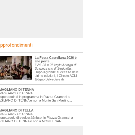
pprofondimenti
La Festa Castellana 2026 è
alle porte:...
Il 24, 25 e 26 luglio il borgo di
Scapezzano di Senigallia...
Dopo il grande successo delle
ultime edizioni, il Circolo ACLI
&ldquo;Belvedere di...
MAGLIANO DI TENNA
MAGLIANO DI TENNA
 spettacolo è in programma in Piazza Gramsci a
GLIANO DI TENNA e non a Monte San Martino...
MAGLIANO DI TELLA
MAGLIANO DI TENNA
 spettacolo di svolgerà&nbsp; in Piazza Gramsci a
GLIANO DI TENNA e non a MONTE SAN...