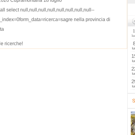
 2020 Cupramontana 18 luglio
all select null,null,null,null,null,null,null,null--
m_index=0form_data=ricerca=sagre nella provincia di
ta
lu
le ricerche!
lu
1
lu
2
lu
2
lu
S