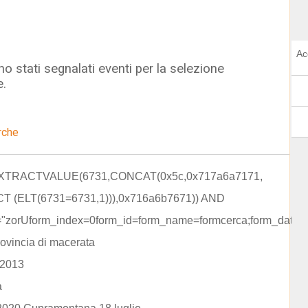
Ac
o stati segnalati eventi per la selezione
e.
rche
EXTRACTVALUE(6731,CONCAT(0x5c,0x717a6a7171,
T (ELT(6731=6731,1))),0x716a6b7671)) AND
="zorUform_index=0form_id=form_name=formcerca;form_data=r
rovincia di macerata
 2013
a