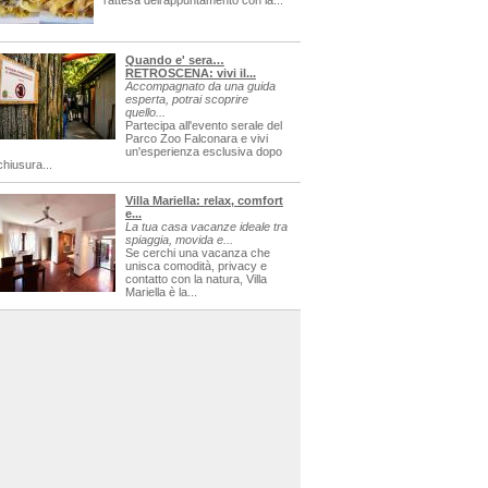
l'attesa dell'appuntamento con la...
Quando e' sera…
RETROSCENA: vivi il...
Accompagnato da una guida
esperta, potrai scoprire
quello...
Partecipa all'evento serale del
Parco Zoo Falconara e vivi
un'esperienza esclusiva dopo
chiusura...
Villa Mariella: relax, comfort
e...
La tua casa vacanze ideale tra
spiaggia, movida e...
Se cerchi una vacanza che
unisca comodità, privacy e
contatto con la natura, Villa
Mariella è la...