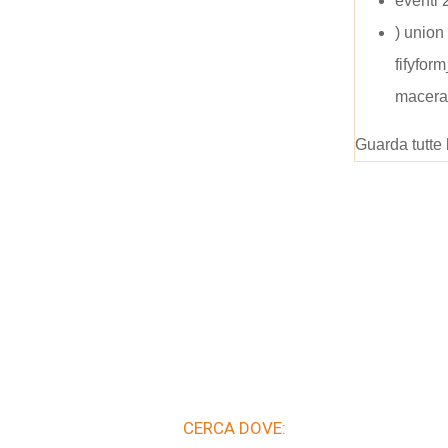
eventi
) union 
fifyfor
macera
Guarda tutte 
CERCA DOVE: