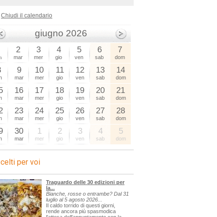
Chiudi il calendario
giugno 2026
1
2
3
4
5
6
7
n
mar
mer
gio
ven
sab
dom
8
9
10
11
12
13
14
n
mar
mer
gio
ven
sab
dom
5
16
17
18
19
20
21
n
mar
mer
gio
ven
sab
dom
2
23
24
25
26
27
28
n
mar
mer
gio
ven
sab
dom
9
30
1
2
3
4
5
n
mar
mer
gio
ven
sab
dom
celti per voi
Traguardo delle 30 edizioni per
la...
Bianche, rosse o entrambe? Dal 31
luglio al 5 agosto 2026...
Il caldo torrido di questi giorni,
rende ancora più spasmodica