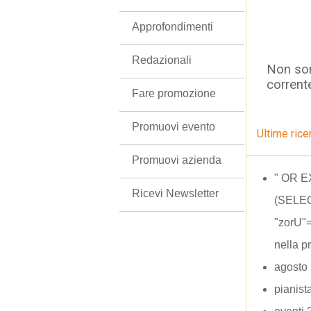
Approfondimenti
Redazionali
Non son
corrent
Fare promozione
Promuovi evento
Ultime rice
Promuovi azienda
" OR 
Ricevi Newsletter
(SELEC
"zorU"
nella p
agosto
pianist