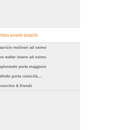
ltimi eventi inseriti
aurizio molinari ad osimo
on walter insero ad osimo
splorando porta maggiore
llotto porta comicità,...
inocchio & friends