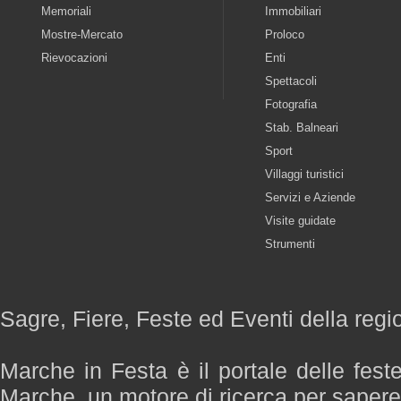
Memoriali
Immobiliari
Mostre-Mercato
Proloco
Rievocazioni
Enti
Spettacoli
Fotografia
Stab. Balneari
Sport
Villaggi turistici
Servizi e Aziende
Visite guidate
Strumenti
Sagre, Fiere, Feste ed Eventi della reg
Marche in Festa è il portale delle fest
Marche, un motore di ricerca per saper