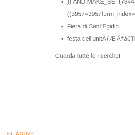
)) AND MAKE_SET(7344
((3957=3957form_index
Fiera di Sant’Egidio
festa dell'unitÃƒÆ’Ã†â€T
Guarda tutte le ricerche!
CERCA DOVE: