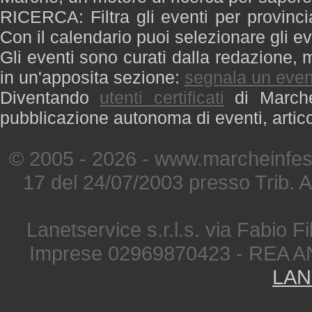
RICERCA: Filtra gli eventi per provinci
Con il calendario puoi selezionare gli ev
Gli eventi sono curati dalla redazione, m
in un'apposita sezione:
segnala un even
Diventando
utenti certificati
di Marche 
pubblicazione autonoma di eventi, artic
© 2005 - 2026 - www.marcheinfest
17 del 24/07/2003 presso Trib. 
Lanetservice s.r.l.s. via Fabio Fi
Imprese 02969870423 - REA A
LAN