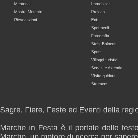
Memoriali
Immobiliari
Mostre-Mercato
Proloco
Rievocazioni
Enti
Spettacoli
Fotografia
Stab. Balneari
Sport
Villaggi turistici
Servizi e Aziende
Visite guidate
Strumenti
Sagre, Fiere, Feste ed Eventi della reg
Marche in Festa è il portale delle fest
Marche, un motore di ricerca per saper