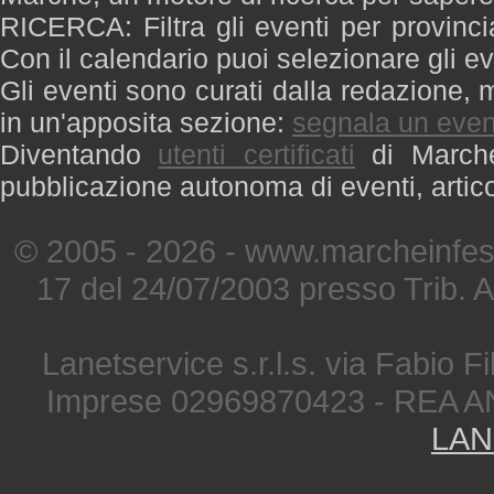
RICERCA: Filtra gli eventi per provinci
Con il calendario puoi selezionare gli ev
Gli eventi sono curati dalla redazione, m
in un'apposita sezione:
segnala un even
Diventando
utenti certificati
di Marche 
pubblicazione autonoma di eventi, artic
© 2005 - 2026 - www.marcheinfest
17 del 24/07/2003 presso Trib. 
Lanetservice s.r.l.s. via Fabio Fi
Imprese 02969870423 - REA A
LAN