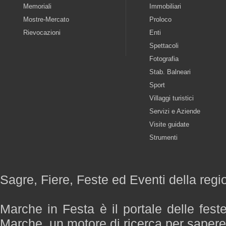
Memoriali
Immobiliari
Mostre-Mercato
Proloco
Rievocazioni
Enti
Spettacoli
Fotografia
Stab. Balneari
Sport
Villaggi turistici
Servizi e Aziende
Visite guidate
Strumenti
Sagre, Fiere, Feste ed Eventi della reg
Marche in Festa è il portale delle fest
Marche, un motore di ricerca per saper