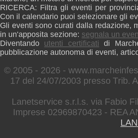
RICERCA: Filtra gli eventi per provinci
Con il calendario puoi selezionare gli ev
Gli eventi sono curati dalla redazione, m
in un'apposita sezione:
segnala un even
Diventando
utenti certificati
di Marche 
pubblicazione autonoma di eventi, artic
© 2005 - 2026 - www.marcheinfest
17 del 24/07/2003 presso Trib. 
Lanetservice s.r.l.s. via Fabio Fi
Imprese 02969870423 - REA A
LAN