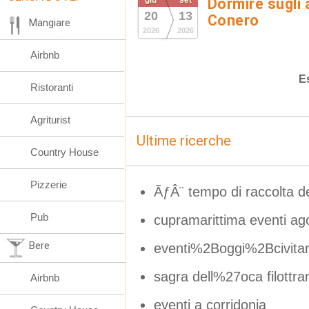
giu
set
Dormire sugli 
20
13
Conero
Mangiare
2026
2026
Airbnb
E
Ristoranti
Agriturist
Ultime ricerche
Country House
Pizzerie
ÃƒÂ¨ tempo di raccolta de
Pub
cupramarittima eventi ag
Bere
eventi%2Boggi%2Bcivit
sagra dell%27oca filottra
Airbnb
eventi a corridonia