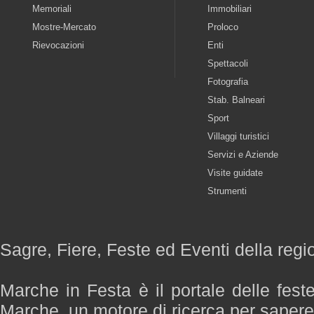
Memoriali
Immobiliari
Mostre-Mercato
Proloco
Rievocazioni
Enti
Spettacoli
Fotografia
Stab. Balneari
Sport
Villaggi turistici
Servizi e Aziende
Visite guidate
Strumenti
Sagre, Fiere, Feste ed Eventi della reg
Marche in Festa è il portale delle fest
Marche, un motore di ricerca per saper