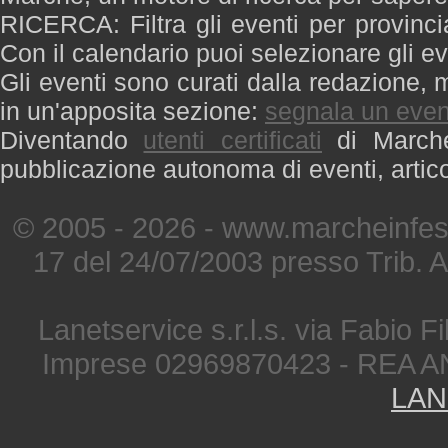
RICERCA: Filtra gli eventi per provinci
Con il calendario puoi selezionare gli ev
Gli eventi sono curati dalla redazione, m
in un'apposita sezione:
segnala un even
Diventando
utenti certificati
di Marche 
pubblicazione autonoma di eventi, artic
© 2005 - 2026 - www.marcheinfest
17 del 24/07/2003 presso Trib. 
Lanetservice s.r.l.s. via Fabio Fi
Imprese 02969870423 - REA A
LAN