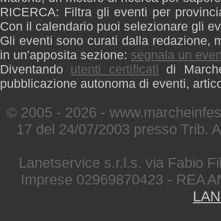
RICERCA: Filtra gli eventi per provinci
Con il calendario puoi selezionare gli ev
Gli eventi sono curati dalla redazione, m
in un'apposita sezione:
segnala un even
Diventando
utenti certificati
di Marche 
pubblicazione autonoma di eventi, artic
© 2005 - 2026 - www.marcheinfest
17 del 24/07/2003 presso Trib. 
Lanetservice s.r.l.s. via Fabio Fi
Imprese 02969870423 - REA A
LAN