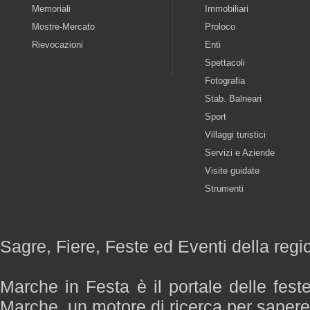
Memoriali
Immobiliari
Mostre-Mercato
Proloco
Rievocazioni
Enti
Spettacoli
Fotografia
Stab. Balneari
Sport
Villaggi turistici
Servizi e Aziende
Visite guidate
Strumenti
Sagre, Fiere, Feste ed Eventi della reg
Marche in Festa è il portale delle fest
Marche, un motore di ricerca per saper