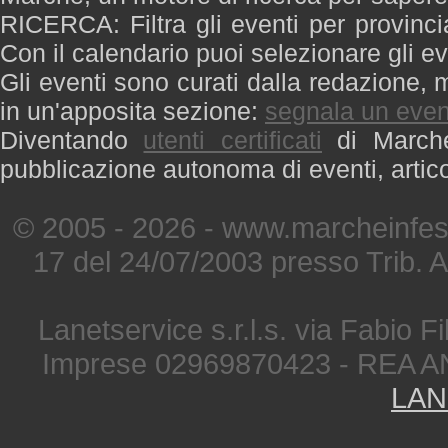
RICERCA: Filtra gli eventi per provinci
Con il calendario puoi selezionare gli ev
Gli eventi sono curati dalla redazione, m
in un'apposita sezione:
segnala un even
Diventando
utenti certificati
di Marche 
pubblicazione autonoma di eventi, artic
© 2005 - 2026 - www.marcheinfest
17 del 24/07/2003 presso Trib. 
Lanetservice s.r.l.s. via Fabio Fi
Imprese 02969870423 - REA A
LAN