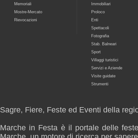
Memoriali
Immobiliari
Mostre-Mercato
Proloco
Rievocazioni
Enti
Spettacoli
Fotografia
Stab. Balneari
Sport
Villaggi turistici
Servizi e Aziende
Visite guidate
Strumenti
Sagre, Fiere, Feste ed Eventi della reg
Marche in Festa è il portale delle fest
Marche, un motore di ricerca per saper