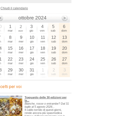
Chiudi il calendario
ottobre 2024
0
1
2
3
4
5
6
n
mar
mer
gio
ven
sab
dom
7
8
9
10
11
12
13
n
mar
mer
gio
ven
sab
dom
4
15
16
17
18
19
20
n
mar
mer
gio
ven
sab
dom
1
22
23
24
25
26
27
n
mar
mer
gio
ven
sab
dom
8
29
30
31
1
2
3
n
mar
mer
gio
ven
sab
dom
celti per voi
Traguardo delle 30 edizioni per
la...
Bianche, rosse o entrambe? Dal 31
luglio al 5 agosto 2026...
Il caldo torrido di questi giorni,
rende ancora più spasmodica