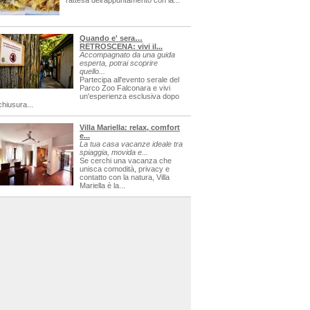
l'attesa dell'appuntamento con la...
Quando e' sera…
RETROSCENA: vivi il...
Accompagnato da una guida
esperta, potrai scoprire
quello...
Partecipa all'evento serale del
Parco Zoo Falconara e vivi
un'esperienza esclusiva dopo
chiusura...
Villa Mariella: relax, comfort
e...
La tua casa vacanze ideale tra
spiaggia, movida e...
Se cerchi una vacanza che
unisca comodità, privacy e
contatto con la natura, Villa
Mariella è la...