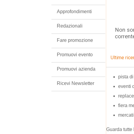
Approfondimenti
Redazionali
Non son
corrent
Fare promozione
Promuovi evento
Ultime rice
Promuovi azienda
pista d
Ricevi Newsletter
eventi 
replac
fiera m
mercati
Guarda tutte 