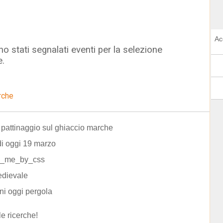
Ac
o stati segnalati eventi per la selezione
e.
rche
i pattinaggio sul ghiaccio marche
di oggi 19 marzo
e_me_by_css
edievale
ni oggi pergola
le ricerche!