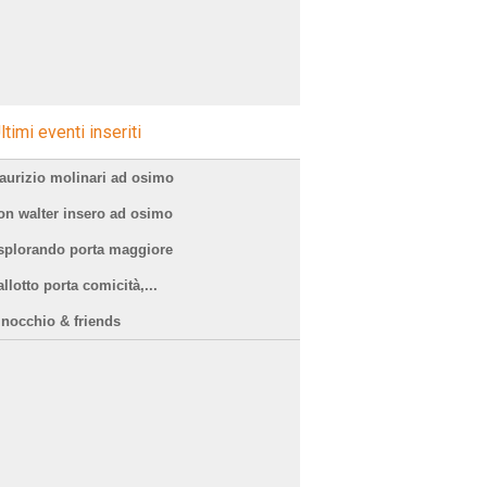
ltimi eventi inseriti
aurizio molinari ad osimo
on walter insero ad osimo
splorando porta maggiore
llotto porta comicità,...
inocchio & friends