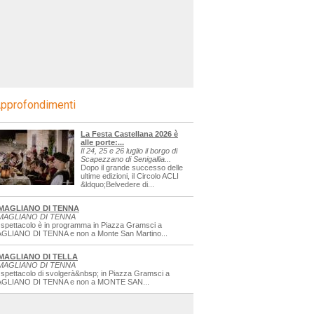
pprofondimenti
La Festa Castellana 2026 è
alle porte:...
Il 24, 25 e 26 luglio il borgo di
Scapezzano di Senigallia...
Dopo il grande successo delle
ultime edizioni, il Circolo ACLI
&ldquo;Belvedere di...
MAGLIANO DI TENNA
MAGLIANO DI TENNA
 spettacolo è in programma in Piazza Gramsci a
GLIANO DI TENNA e non a Monte San Martino...
MAGLIANO DI TELLA
MAGLIANO DI TENNA
 spettacolo di svolgerà&nbsp; in Piazza Gramsci a
GLIANO DI TENNA e non a MONTE SAN...