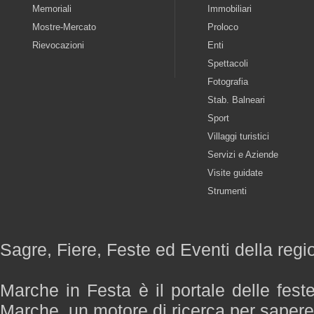
Memoriali
Immobiliari
Mostre-Mercato
Proloco
Rievocazioni
Enti
Spettacoli
Fotografia
Stab. Balneari
Sport
Villaggi turistici
Servizi e Aziende
Visite guidate
Strumenti
Sagre, Fiere, Feste ed Eventi della reg
Marche in Festa è il portale delle fest
Marche, un motore di ricerca per saper