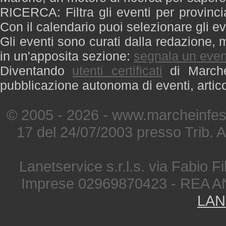
RICERCA: Filtra gli eventi per provinci
Con il calendario puoi selezionare gli ev
Gli eventi sono curati dalla redazione, m
in un'apposita sezione:
segnala un even
Diventando
utenti certificati
di Marche 
pubblicazione autonoma di eventi, artic
© 2005 - 2026 - www.marcheinfest
17 del 24/07/2003 presso Trib. 
Lanetservice s.r.l.s. via Fabio Fi
Imprese 02969870423 - REA A
LAN