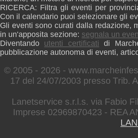
RICERCA: Filtra gli eventi per provinci
Con il calendario puoi selezionare gli ev
Gli eventi sono curati dalla redazione, m
in un'apposita sezione:
segnala un even
Diventando
utenti certificati
di Marche 
pubblicazione autonoma di eventi, artic
© 2005 - 2026 - www.marcheinfest
17 del 24/07/2003 presso Trib. 
Lanetservice s.r.l.s. via Fabio Fi
Imprese 02969870423 - REA A
LAN