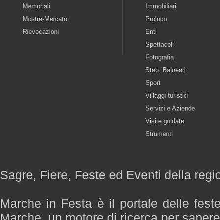
Memoriali
Immobiliari
Mostre-Mercato
Proloco
Rievocazioni
Enti
Spettacoli
Fotografia
Stab. Balneari
Sport
Villaggi turistici
Servizi e Aziende
Visite guidate
Strumenti
Sagre, Fiere, Feste ed Eventi della reg
Marche in Festa è il portale delle fest
Marche, un motore di ricerca per saper