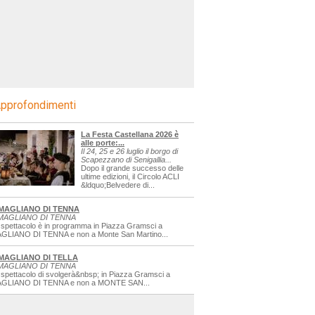
pprofondimenti
La Festa Castellana 2026 è
alle porte:...
Il 24, 25 e 26 luglio il borgo di
Scapezzano di Senigallia...
Dopo il grande successo delle
ultime edizioni, il Circolo ACLI
&ldquo;Belvedere di...
MAGLIANO DI TENNA
MAGLIANO DI TENNA
 spettacolo è in programma in Piazza Gramsci a
GLIANO DI TENNA e non a Monte San Martino...
MAGLIANO DI TELLA
MAGLIANO DI TENNA
 spettacolo di svolgerà&nbsp; in Piazza Gramsci a
GLIANO DI TENNA e non a MONTE SAN...