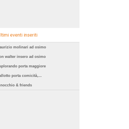
ltimi eventi inseriti
aurizio molinari ad osimo
on walter insero ad osimo
splorando porta maggiore
llotto porta comicità,...
inocchio & friends