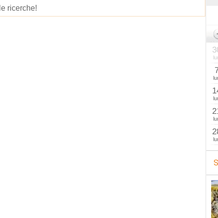
le ricerche!
3
lu
lu
1
lu
2
lu
2
lu
S