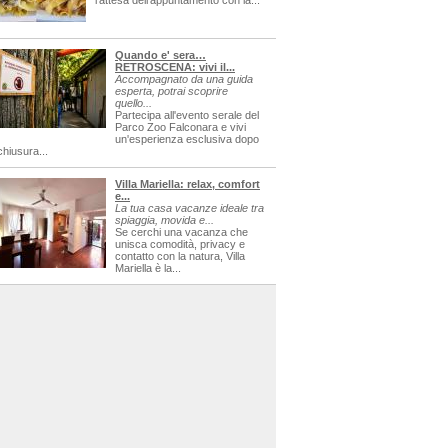
l'attesa dell'appuntamento con la...
Quando e' sera…
RETROSCENA: vivi il...
Accompagnato da una guida
esperta, potrai scoprire
quello...
Partecipa all'evento serale del
Parco Zoo Falconara e vivi
un'esperienza esclusiva dopo
chiusura...
Villa Mariella: relax, comfort
e...
La tua casa vacanze ideale tra
spiaggia, movida e...
Se cerchi una vacanza che
unisca comodità, privacy e
contatto con la natura, Villa
Mariella è la...