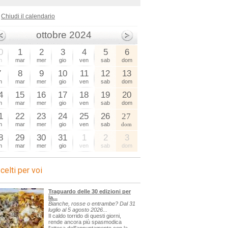
Chiudi il calendario
ottobre 2024
0
1
2
3
4
5
6
n
mar
mer
gio
ven
sab
dom
7
8
9
10
11
12
13
n
mar
mer
gio
ven
sab
dom
4
15
16
17
18
19
20
n
mar
mer
gio
ven
sab
dom
1
22
23
24
25
26
27
n
mar
mer
gio
ven
sab
dom
8
29
30
31
1
2
3
n
mar
mer
gio
ven
sab
dom
celti per voi
Traguardo delle 30 edizioni per
la...
Bianche, rosse o entrambe? Dal 31
luglio al 5 agosto 2026...
Il caldo torrido di questi giorni,
rende ancora più spasmodica